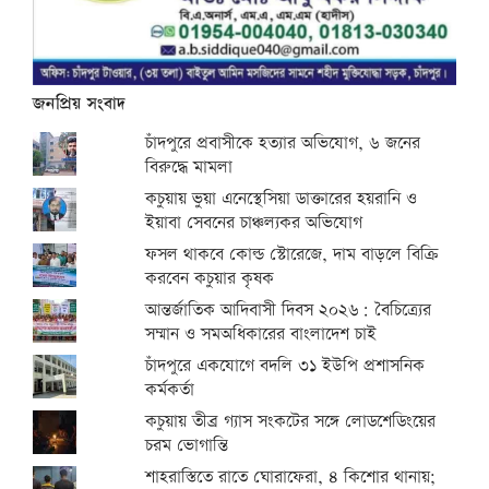
জনপ্রিয় সংবাদ
চাঁদপুরে প্রবাসীকে হত্যার অভিযোগ, ৬ জনের
বিরুদ্ধে মামলা
কচুয়ায় ভুয়া এনেস্থেসিয়া ডাক্তারের হয়রানি ও
ইয়াবা সেবনের চাঞ্চল্যকর অভিযোগ
ফসল থাকবে কোল্ড স্টোরেজে, দাম বাড়লে বিক্রি
করবেন কচুয়ার কৃষক
আন্তর্জাতিক আদিবাসী দিবস ২০২৬: বৈচিত্র্যের
সম্মান ও সমঅধিকারের বাংলাদেশ চাই
চাঁদপুরে একযোগে বদলি ৩১ ইউপি প্রশাসনিক
কর্মকর্তা
কচুয়ায় তীব্র গ্যাস সংকটের সঙ্গে লোডশেডিংয়ের
চরম ভোগান্তি
শাহরাস্তিতে রাতে ঘোরাফেরা, ৪ কিশোর থানায়;