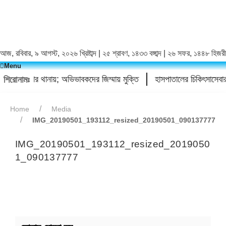
আজ, রবিবার, ৯ আগস্ট, ২০২৬ খ্রিষ্টাব্দ | ২৫ শ্রাবণ, ১৪৩৩ বঙ্গাব্দ | ২৬ সফর, ১৪৪৮ হিজরী
Menu
রা, ৪ কিশোর থানায়; অভিভাবকদের জিম্মায় মুক্তি
হাসপাতালের চিকিৎসাসেবা
শিরোনামঃ
Home
Media
IMG_20190501_193112_resized_20190501_090137777
IMG_20190501_193112_resized_2019050
1_090137777