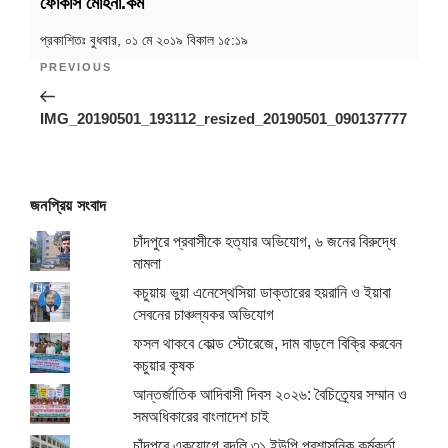
ফোকাস মোহনা.কম
Post
Pre
navigation
প্রকাশিতঃ
বুধবার, ০১ মে ২০১৯ বিকাল ১৫:১৯
Pos
PREVIOUS
IMG_20190501_193112_resized_20190501_090137777
জনপ্রিয় সংবাদ
চাঁদপুরে প্রবাসীকে হত্যার অভিযোগ, ৬ জনের বিরুদ্ধে
মামলা
কচুয়ায় ভুয়া এনেস্থেসিয়া ডাক্তারের হয়রানি ও ইয়াবা
সেবনের চাঞ্চল্যকর অভিযোগ
ফসল থাকবে কোল্ড স্টোরেজে, দাম বাড়লে বিক্রি করবেন
কচুয়ার কৃষক
আন্তর্জাতিক আদিবাসী দিবস ২০২৬: বৈচিত্র্যের সম্মান ও
সমঅধিকারের বাংলাদেশ চাই
চাঁদপুরে একযোগে বদলি ৩১ ইউপি প্রশাসনিক কর্মকর্তা