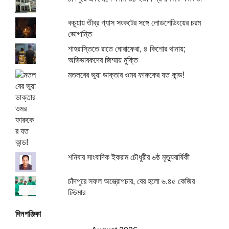
কচুয়ায় তীব্র গ্যাস সংকটের সঙ্গে লোডশেডিংয়ের চরম
ভোগান্তি
শাহরাস্তিতে রাতে ঘোরাফেরা, ৪ কিশোর থানায়;
অভিভাবকদের জিম্মায় মুক্তি
মতলবের ভুয়া ডাক্তার ওমর ফারুকের যত কান্ড!
শনিবার সাংবাদিক ইকরাম চৌধুরীর ৬ষ্ঠ মৃত্যুবার্ষিকী
চাঁদপুরে সফল অস্ত্রোপচার, বের হলো ৬.৪৫ কেজির
টিউমার
দিনপঞ্জিকা