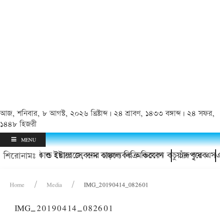
আজ, শনিবার, ৮ আগস্ট, ২০২৬ খ্রিষ্টাব্দ | ২৪ শ্রাবণ, ১৪৩৩ বঙ্গাব্দ | ২৪ সফর,
১৪৪৮ হিজরী
MENU
ক্তারের হয়রানি ও ইয়াবা সেবনের চাঞ্চল্যকর অভিযোগ
 থাকবে কোল্ড স্টোরেজে, দাম বাড়লে বিক্রি করবেন কচুয়ার কৃষক
চাঁদপুরে এসএ
শিরোনামঃ
Home
Media
IMG_20190414_082601
IMG_20190414_082601