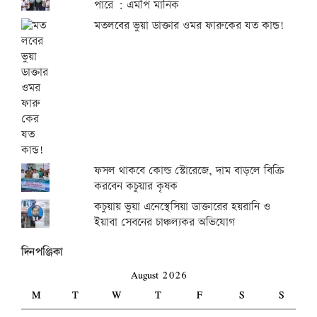
পারে : এমপি মানিক
মতলবের ভুয়া ডাক্তার ওমর ফারুকের যত কান্ড!
ফসল থাকবে কোল্ড স্টোরেজে, দাম বাড়লে বিক্রি
করবেন কচুয়ার কৃষক
কচুয়ায় ভুয়া এনেস্থেসিয়া ডাক্তারের হয়রানি ও
ইয়াবা সেবনের চাঞ্চল্যকর অভিযোগ
দিনপঞ্জিকা
August 2026
M
T
W
T
F
S
S