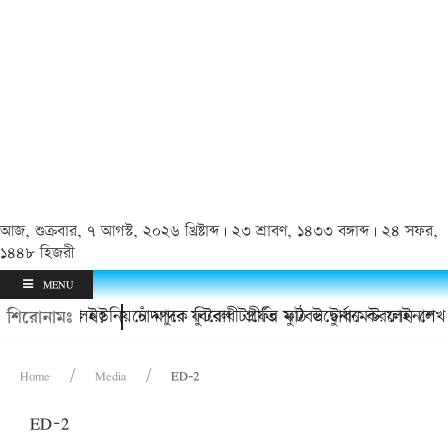
আজ, শুক্রবার, ৭ আগস্ট, ২০২৬ খ্রিষ্টাব্দ | ২৩ শ্রাবণ, ১৪৩৩ বঙ্গাব্দ | ২৪ সফর,
১৪৪৮ হিজরী
MENU
িই চলে গেলেন?
য়ায় কাদলা ইউনিয়নে মাদক বিরোধী প্রীতি ফুটবল টুর্নামেন্ট ফাইনাল
চাঁদপুরে ফুটবল টার্ফের মাঠ উদ্বোধন করলেন শেখ
শিরোনামঃ
Home
Media
ED-2
ED-2