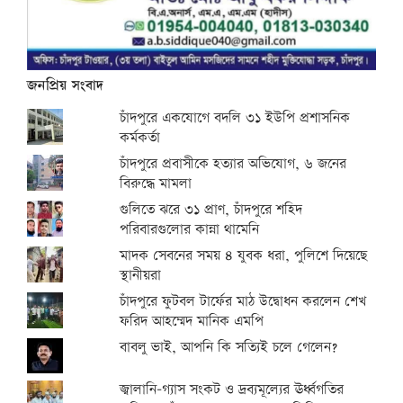
জনপ্রিয় সংবাদ
চাঁদপুরে একযোগে বদলি ৩১ ইউপি প্রশাসনিক
কর্মকর্তা
চাঁদপুরে প্রবাসীকে হত্যার অভিযোগ, ৬ জনের
বিরুদ্ধে মামলা
গুলিতে ঝরে ৩১ প্রাণ, চাঁদপুরে শহিদ
পরিবারগুলোর কান্না থামেনি
মাদক সেবনের সময় ৪ যুবক ধরা, পুলিশে দিয়েছে
স্থানীয়রা
চাঁদপুরে ফুটবল টার্ফের মাঠ উদ্বোধন করলেন শেখ
ফরিদ আহম্মেদ মানিক এমপি
বাবলু ভাই, আপনি কি সত্যিই চলে গেলেন?
জ্বালানি-গ্যাস সংকট ও দ্রব্যমূল্যের ঊর্ধ্বগতির