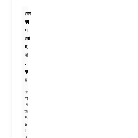
ফো
কা
স
মো
হ
না
.
ক
ম
প্র
কা
শি
তঃ
S
a
t
u