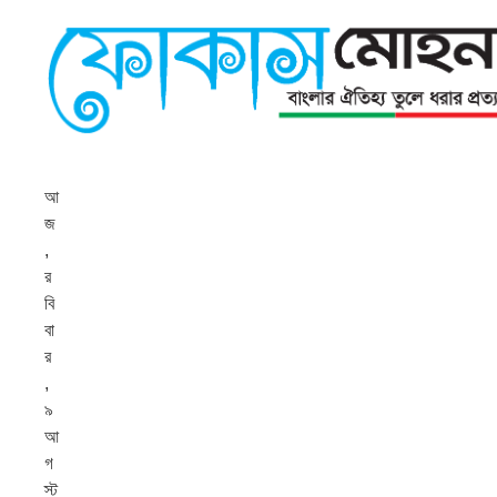
আ
জ
,
র
বি
বা
র
,
৯
আ
গ
স্ট