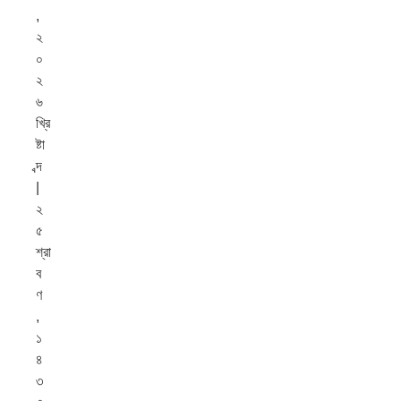
,
২
০
২
৬
খ্রি
ষ্টা
ব্দ
|
২
৫
শ্রা
ব
ণ
,
১
৪
৩