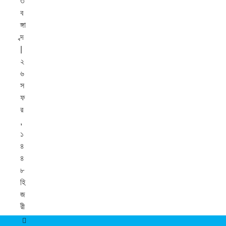
৩
ব
ঙ্গা
ব্দ
|
২
৬
স
ফ
র
,
১
৪
৪
৮
হি
জ
রী