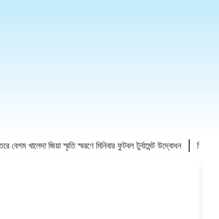
খালেদা জিয়া স্মৃতি স্মরণে মিনিবার ফুটবল টুর্নামেন্ট উদ্বোধন
শিক্ষকরাই জাত