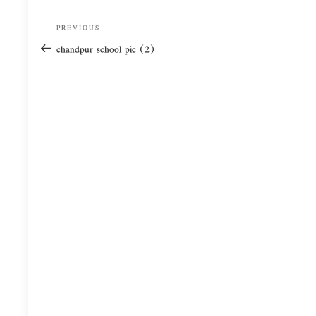
Post
Previous
PREVIOUS
navigation
Post
chandpur school pic (2)