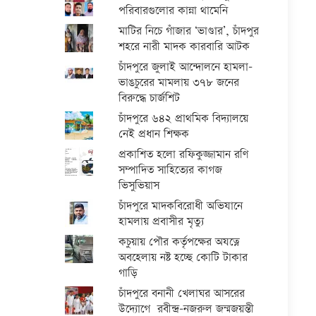
পরিবারগুলোর কান্না থামেনি
মাটির নিচে গাঁজার ‘ভাণ্ডার’, চাঁদপুর
শহরে নারী মাদক কারবারি আটক
চাঁদপুরে জুলাই আন্দোলনে হামলা-
ভাঙচুরের মামলায় ৩৭৮ জনের
বিরুদ্ধে চার্জশিট
চাঁদপুরে ৬৪২ প্রাথমিক বিদ্যালয়ে
নেই প্রধান শিক্ষক
প্রকাশিত হলো রফিকুজ্জামান রণি
সম্পাদিত সাহিত্যের কাগজ
ভিসুভিয়াস
চাঁদপুরে মাদকবিরোধী অভিযানে
হামলায় প্রবাসীর মৃত্যু
কচুয়ায় পৌর কর্তৃপক্ষের অযত্নে
অবহেলায় নষ্ট হচ্ছে কোটি টাকার
গাড়ি
চাঁদপুরে বনানী খেলাঘর আসরের
উদ্যোগে রবীন্দ্র-নজরুল জন্মজয়ন্তী