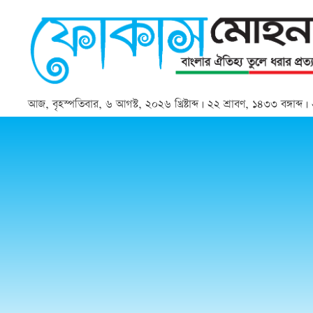
আজ, বৃহস্পতিবার, ৬ আগস্ট, ২০২৬ খ্রিষ্টাব্দ | ২২ শ্রাবণ, ১৪৩৩ বঙ্গাব