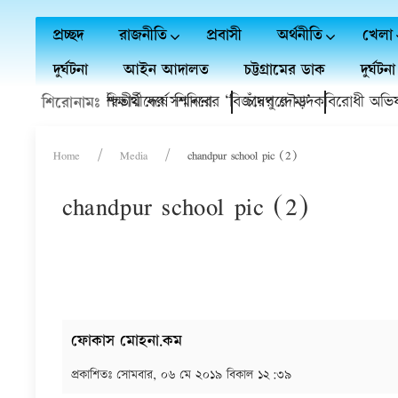
প্রচ্ছদ
রাজনীতি
প্রবাসী
অর্থনীতি
খেলা
দুর্ঘটনা
আইন আদালত
চট্টগ্রামের ডাক
দুর্ঘটনা
র বৃত্তি প্রাপ্ত শিক্ষার্থীদের সম্মাননা
 গণঅভ্যুত্থানের দ্বিতীয় বর্ষে শিবিরের ‘বিজয়ের দৌড়’
চাঁদপুরে মাদকবিরোধী অভিযানে 
শিরোনামঃ
Home
Media
chandpur school pic (2)
chandpur school pic (2)
ফোকাস মোহনা.কম
প্রকাশিতঃ
সোমবার, ০৬ মে ২০১৯ বিকাল ১২:৩৯