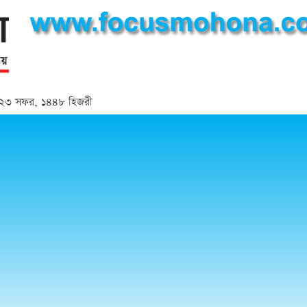
্দ | ২৩ সফর, ১৪৪৮ হিজরী