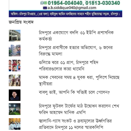
জনপ্রিয় সংবাদ
চাঁদপুরে একযোগে বদলি ৩১ ইউপি প্রশাসনিক
কর্মকর্তা
চাঁদপুরে প্রবাসীকে হত্যার অভিযোগ, ৬ জনের
বিরুদ্ধে মামলা
গুলিতে ঝরে ৩১ প্রাণ, চাঁদপুরে শহিদ
পরিবারগুলোর কান্না থামেনি
মাদক সেবনের সময় ৪ যুবক ধরা, পুলিশে দিয়েছে
স্থানীয়রা
বাবলু ভাই, আপনি কি সত্যিই চলে গেলেন?
চাঁদপুরে ফুটবল টার্ফের মাঠ উদ্বোধন করলেন শেখ
ফরিদ আহম্মেদ মানিক এমপি
জ্বালানি-গ্যাস সংকট ও দ্রব্যমূল্যের ঊর্ধ্বগতির
প্রতিবাদে চাঁদপুরে ১১ দলের স্মারকলিপি