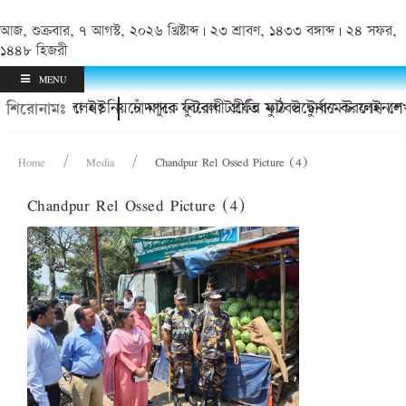
আজ, শুক্রবার, ৭ আগস্ট, ২০২৬ খ্রিষ্টাব্দ | ২৩ শ্রাবণ, ১৪৩৩ বঙ্গাব্দ | ২৪ সফর,
১৪৪৮ হিজরী
MENU
যিই চলে গেলেন?
চুয়ায় কাদলা ইউনিয়নে মাদক বিরোধী প্রীতি ফুটবল টুর্নামেন্ট ফাইনাল
চাঁদপুরে ফুটবল টার্ফের মাঠ উদ্বোধন করলেন শে
শিরোনামঃ
Home
Media
Chandpur Rel Ossed Picture (4)
Chandpur Rel Ossed Picture (4)