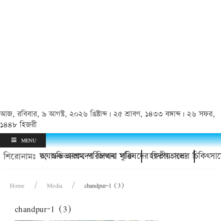
আজ, রবিবার, ৯ আগস্ট, ২০২৬ খ্রিষ্টাব্দ | ২৫ শ্রাবণ, ১৪৩৩ বঙ্গাব্দ | ২৬ সফর,
১৪৪৮ হিজরী
MENU
িশোর থানায়; অভিভাবকদের জিম্মায় মুক্তি
চাঁদপুর অযাচক আশ্রম পরিচালনা পরিষদের দ্বিতীয় সভা
হাসপাতালের চিকিৎসাসে
শিরোনামঃ
Home
Media
chandpur-1 (3)
chandpur-1 (3)