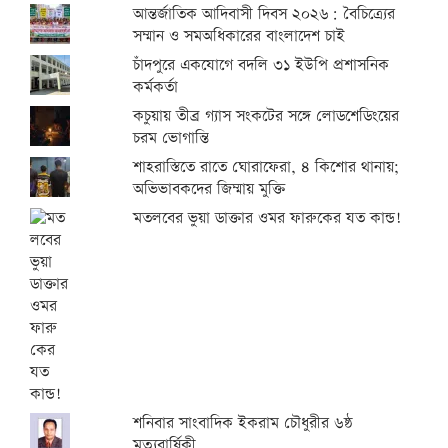
আন্তর্জাতিক আদিবাসী দিবস ২০২৬: বৈচিত্র্যের
সম্মান ও সমঅধিকারের বাংলাদেশ চাই
চাঁদপুরে একযোগে বদলি ৩১ ইউপি প্রশাসনিক
কর্মকর্তা
কচুয়ায় তীব্র গ্যাস সংকটের সঙ্গে লোডশেডিংয়ের
চরম ভোগান্তি
শাহরাস্তিতে রাতে ঘোরাফেরা, ৪ কিশোর থানায়;
অভিভাবকদের জিম্মায় মুক্তি
মতলবের ভুয়া ডাক্তার ওমর ফারুকের যত কান্ড!
শনিবার সাংবাদিক ইকরাম চৌধুরীর ৬ষ্ঠ
মৃত্যুবার্ষিকী