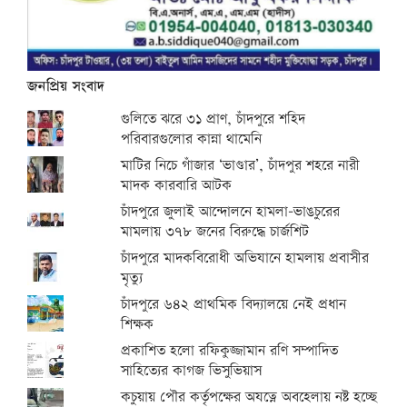
জনপ্রিয় সংবাদ
গুলিতে ঝরে ৩১ প্রাণ, চাঁদপুরে শহিদ
পরিবারগুলোর কান্না থামেনি
মাটির নিচে গাঁজার ‘ভাণ্ডার’, চাঁদপুর শহরে নারী
মাদক কারবারি আটক
চাঁদপুরে জুলাই আন্দোলনে হামলা-ভাঙচুরের
মামলায় ৩৭৮ জনের বিরুদ্ধে চার্জশিট
চাঁদপুরে মাদকবিরোধী অভিযানে হামলায় প্রবাসীর
মৃত্যু
চাঁদপুরে ৬৪২ প্রাথমিক বিদ্যালয়ে নেই প্রধান
শিক্ষক
প্রকাশিত হলো রফিকুজ্জামান রণি সম্পাদিত
সাহিত্যের কাগজ ভিসুভিয়াস
কচুয়ায় পৌর কর্তৃপক্ষের অযত্নে অবহেলায় নষ্ট হচ্ছে