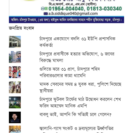
জনপ্রিয় সংবাদ
চাঁদপুরে একযোগে বদলি ৩১ ইউপি প্রশাসনিক
কর্মকর্তা
চাঁদপুরে প্রবাসীকে হত্যার অভিযোগ, ৬ জনের
বিরুদ্ধে মামলা
গুলিতে ঝরে ৩১ প্রাণ, চাঁদপুরে শহিদ
পরিবারগুলোর কান্না থামেনি
মাদক সেবনের সময় ৪ যুবক ধরা, পুলিশে দিয়েছে
স্থানীয়রা
চাঁদপুরে ফুটবল টার্ফের মাঠ উদ্বোধন করলেন শেখ
ফরিদ আহম্মেদ মানিক এমপি
বাবলু ভাই, আপনি কি সত্যিই চলে গেলেন?
জ্বালানি-গ্যাস সংকট ও দ্রব্যমূল্যের ঊর্ধ্বগতির