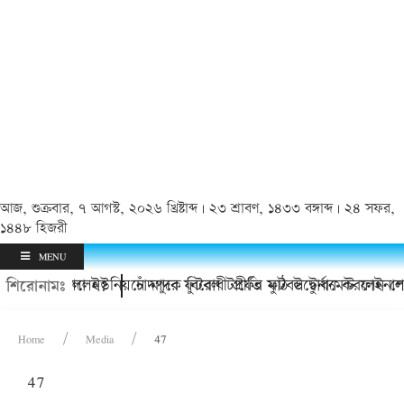
আজ, শুক্রবার, ৭ আগস্ট, ২০২৬ খ্রিষ্টাব্দ | ২৩ শ্রাবণ, ১৪৩৩ বঙ্গাব্দ | ২৪ সফর,
১৪৪৮ হিজরী
MENU
যিই চলে গেলেন?
চুয়ায় কাদলা ইউনিয়নে মাদক বিরোধী প্রীতি ফুটবল টুর্নামেন্ট ফাইনাল
চাঁদপুরে ফুটবল টার্ফের মাঠ উদ্বোধন করলেন শ
শিরোনামঃ
Home
Media
47
47