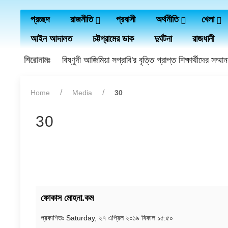
প্রচ্ছদ
রাজনীতি
প্রবাসী
অর্থনীতি
খেলা
আইন আদালত
চট্টগ্রামের ডাক
দুর্ঘটনা
রাজধানী
শিরোনামঃ
বিষ্ণুদী আজিমিয়া সপ্রাবি'র বৃত্তি প্রাপ্ত শিক্ষার্থীদের সম্মা
Home
Media
30
30
ফোকাস মোহনা.কম
প্রকাশিতঃ
Saturday, ২৭ এপ্রিল ২০১৯ বিকাল ১৫:৫০