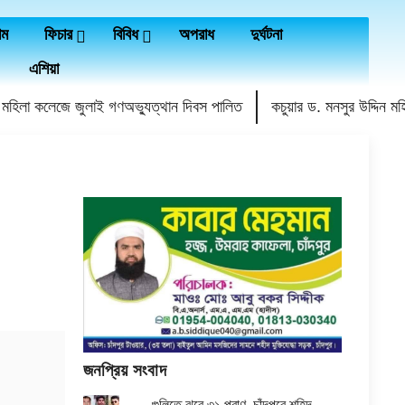
াম
ফিচার
বিবিধ
অপরাধ
দুর্ঘটনা
এশিয়া
রি মহিলা কলেজে জুলাই গণঅভ্যুত্থান দিবস পালিত
কচুয়ার ড. মনসুর উদ্দিন 
জনপ্রিয় সংবাদ
গুলিতে ঝরে ৩১ প্রাণ, চাঁদপুরে শহিদ