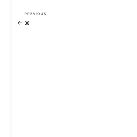
Post
Previous
PREVIOUS
navigation
Post
30