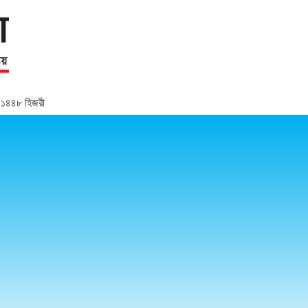
র, ১৪৪৮ হিজরী