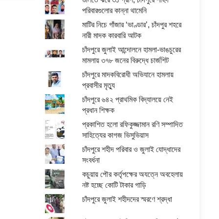
পরিবারগুলোর কান্না থামেনি
মাটির নিচে গাঁজার ‘ভাণ্ডার’, চাঁদপুর শহরে
নারী মাদক কারবারি আটক
চাঁদপুরে জুলাই আন্দোলনে হামলা-ভাঙচুরের
মামলায় ৩৭৮ জনের বিরুদ্ধে চার্জশিট
চাঁদপুরে মাদকবিরোধী অভিযানে হামলায়
প্রবাসীর মৃত্যু
চাঁদপুরে ৬৪২ প্রাথমিক বিদ্যালয়ে নেই
প্রধান শিক্ষক
প্রকাশিত হলো রফিকুজ্জামান রণি সম্পাদিত
সাহিত্যের কাগজ ভিসুভিয়াস
চাঁদপুরে শহীদ পরিবার ও জুলাই যোদ্ধাদের
সংবর্ধনা
কচুয়ায় পৌর কর্তৃপক্ষের অযত্নে অবহেলায়
নষ্ট হচ্ছে কোটি টাকার গাড়ি
চাঁদপুরে জুলাই শহীদদের স্মরণে শ্রদ্ধা