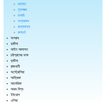
মতামত
গৃহসজ্জা
চাকরি
অন্যরকম
রান্নাবান্না
রুপচর্চা
অপরাধ
দুর্ঘটনা
আইন আদালত
চট্টগ্রামের ডাক
দুর্ঘটনা
রাজধানী
অস্ট্রোলিয়া
আফ্রিকা
আমেরিকা
আরব বিশ্ব
ইউরোপ
এশিয়া