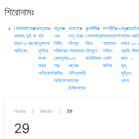
শিরোনামঃ
মোটরসাইকেলের
কচুয়ায়
কচুয়ায়
অবশেষে
জন্মাষ্টমীর
সম্প্রীতি ও
কচুয়ায়
হাইম
ধাক্কা, দুই পা
দুই
এক
চালু হচ্ছে
শোভাযাত্রা
সহাবস্থানই
অবৈধ
প্রা
ভাঙল ৬ বছরের
যুবককে
নিরীহ
চাঁদপুর
নিয়ে
আমাদের
চায়না
২০ 
আহিলের
কুপিয়ে
পরিবারের
পৌরসভার
চাঁদপুরে
শক্তি:
দুয়ারি
গাঁজ
জখম
জোরপূর্বক
১০৫
মতবিনিময়
এমপি
জাল
১
করার
গাছ
বছরের
মানিক
জব্দ,
অভিযোগ!
কাটার
ঐতিহ্যবাহী
পুড়িয়ে
অভিযোগ
দাতব্য
ধ্বংস
চিকিৎসালয়
Home
Media
29
29