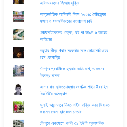
অভিভাবকদের জিম্মায় মুক্তি
আন্তর্জাতিক আদিবাসী দিবস ২০২৬: বৈচিত্র্যের
সম্মান ও সমঅধিকারের বাংলাদেশ চাই
মোটরসাইকেলের ধাক্কা, দুই পা ভাঙল ৬ বছরের
আহিলের
কচুয়ায় তীব্র গ্যাস সংকটের সঙ্গে লোডশেডিংয়ের
চরম ভোগান্তি
চাঁদপুরে প্রবাসীকে হত্যার অভিযোগ, ৬ জনের
বিরুদ্ধে মামলা
আমার বাবা মুক্তিযোদ্ধার সংগঠক শহিদ ইব্রাহিম
বিএবিটি’র আত্মত্যাগ
জুলাই আন্দোলনে নিহত শহীদ রাব্বির কবর জিয়ারত
করলেন জেলা ছাত্রদল নেতারা
চাঁদপুরে একযোগে বদলি ৩১ ইউপি প্রশাসনিক