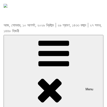
আজ, সোমবার, ১০ আগস্ট, ২০২৬ খ্রিষ্টাব্দ | ২৬ শ্রাবণ, ১৪৩৩ বঙ্গাব্দ | ২৭ সফর,
১৪৪৮ হিজরী
Menu