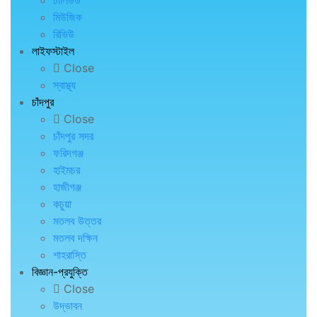
ঢালিউড
মিউজিক
রিভিউ
লাইফস্টাইল
Close
স্বাস্থ্য
চাঁদপুর
Close
চাঁদপুর সদর
ফরিদগঞ্জ
হাইমচর
হাজীগঞ্জ
কচুয়া
মতলব উত্তর
মতলব দক্ষিন
শাহরাস্তি
বিজ্ঞান-প্রযুক্তি
Close
উদ্ভাবন