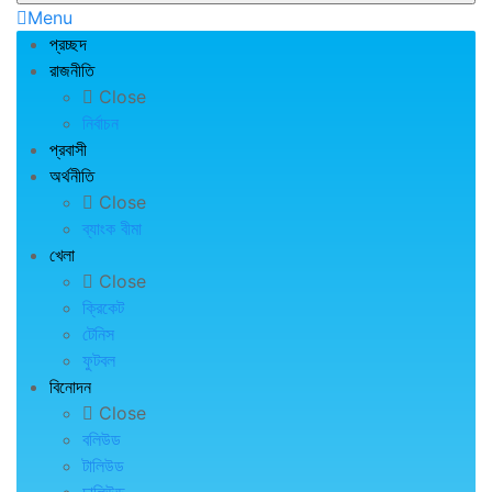
Menu
প্রচ্ছদ
রাজনীতি
Close
নির্বাচন
প্রবাসী
অর্থনীতি
Close
ব্যাংক বীমা
খেলা
Close
ক্রিকেট
টেনিস
ফুটবল
বিনোদন
Close
বলিউড
টালিউড