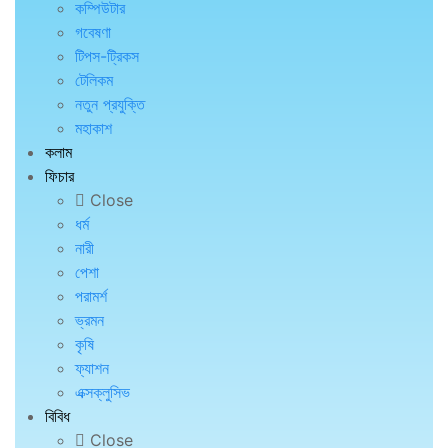
কম্পিউটার
গবেষণা
টিপস-ট্রিকস
টেলিকম
নতুন প্রযুক্তি
মহাকাশ
কলাম
ফিচার
Close
ধর্ম
নারী
পেশা
পরামর্শ
ভ্রমন
কৃষি
ফ্যাশন
এক্সক্লুসিভ
বিবিধ
Close