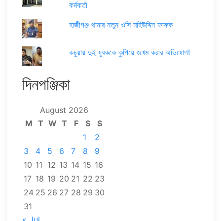
কর্মকর্তা
হাজীগঞ্জ থানার নতুন ওসি মহিউদ্দিন ফারুক
কচুয়ায় দুই যুবককে কুপিয়ে জখম করার অভিযোগ!
দিনপঞ্জিকা
August 2026
M
T
W
T
F
S
S
1
2
3
4
5
6
7
8
9
10
11
12
13
14
15
16
17
18
19
20
21
22
23
24
25
26
27
28
29
30
31
« Jul