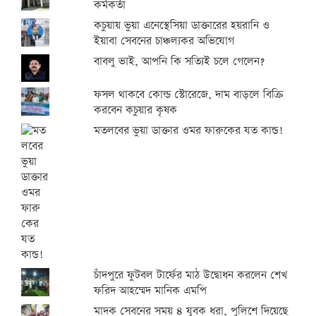
কর্মকর্তা
কচুয়ায় ভুয়া এনেস্থেসিয়া ডাক্তারের হয়রানি ও
ইয়াবা সেবনের চাঞ্চল্যকর অভিযোগ
বাবলু ভাই, আপনি কি সত্যিই চলে গেলেন?
ফসল থাকবে কোল্ড স্টোরেজে, দাম বাড়লে বিক্রি
করবেন কচুয়ার কৃষক
মতলবের ভুয়া ডাক্তার ওমর ফারুকের যত কান্ড!
চাঁদপুরে ফুটবল টার্ফের মাঠ উদ্বোধন করলেন শেখ
ফরিদ আহম্মেদ মানিক এমপি
মাদক সেবনের সময় ৪ যুবক ধরা, পুলিশে দিয়েছে