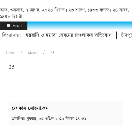
আজ, শুক্রবার, ৭ আগস্ট, ২০২৬ খ্রিষ্টাব্দ | ২৩ শ্রাবণ, ১৪৩৩ বঙ্গাব্দ | ২৪ সফর,
১৪৪৮ হিজরী
MENU
য়া ডাক্তারের হয়রানি ও ইয়াবা সেবনের চাঞ্চল্যকর অভিযোগ
চাঁদপু
শিরোনামঃ
Home
Media
25
25
ফোকাস মোহনা.কম
প্রকাশিতঃ
বুধবার, ০৩ এপ্রিল ২০১৯ বিকাল ১৪:৫১