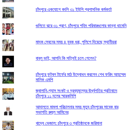
চাঁদপুরে একযোগে বদলি ৩১ ইউপি প্রশাসনিক কর্মকর্তা
গুলিতে ঝরে ৩১ প্রাণ, চাঁদপুরে শহিদ পরিবারগুলোর কান্না থামেনি
মাদক সেবনের সময় ৪ যুবক ধরা, পুলিশে দিয়েছে স্থানীয়রা
বাবলু ভাই, আপনি কি সত্যিই চলে গেলেন?
চাঁদপুরে ফুটবল টার্ফের মাঠ উদ্বোধন করলেন শেখ ফরিদ আহম্মেদ
মানিক এমপি
জ্বালানি-গ্যাস সংকট ও দ্রব্যমূল্যের ঊর্ধ্বগতির প্রতিবাদে
চাঁদপুরে ১১ দলের স্মারকলিপি
আদালতে মামলা পরিচালনার সময় মৃত্যু চাঁদপুরের সাবেক বার
সভাপতি রুহুল আমিনের
খাদ্যে ভেজাল: চাঁদপুরে ৩ প্রতিষ্ঠানকে জরিমানা