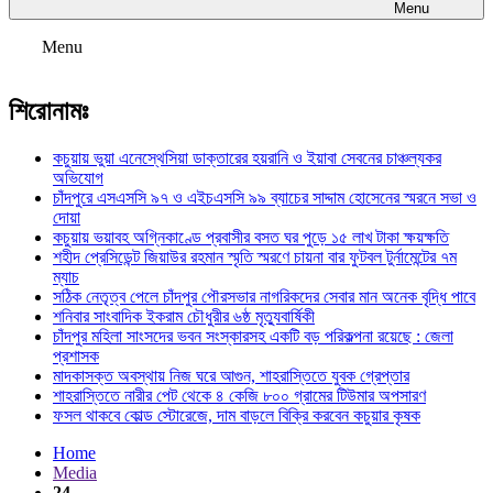
Menu
Menu
শিরোনামঃ
কচুয়ায় ভুয়া এনেস্থেসিয়া ডাক্তারের হয়রানি ও ইয়াবা সেবনের চাঞ্চল্যকর
অভিযোগ
চাঁদপুরে এসএসসি ৯৭ ও এইচএসসি ৯৯ ব্যাচের সাদ্দাম হোসেনের স্মরনে সভা ও
দোয়া
কচুয়ায় ভয়াবহ অগ্নিকাণ্ডে প্রবাসীর বসত ঘর পুড়ে ১৫ লাখ টাকা ক্ষয়ক্ষতি
শহীদ প্রেসিডেন্ট জিয়াউর রহমান স্মৃতি স্মরণে চায়না বার ফুটবল টুর্নামেন্টের ৭ম
ম্যাচ
সঠিক নেতৃত্ব পেলে চাঁদপুর পৌরসভার নাগরিকদের সেবার মান অনেক বৃদ্ধি পাবে
শনিবার সাংবাদিক ইকরাম চৌধুরীর ৬ষ্ঠ মৃত্যুবার্ষিকী
চাঁদপুর মহিলা সাংসদের ভবন সংস্কারসহ একটি বড় পরিকল্পনা রয়েছে : জেলা
প্রশাসক
মাদকাসক্ত অবস্থায় নিজ ঘরে আগুন, শাহরাস্তিতে যুবক গ্রেপ্তার
শাহরাস্তিতে নারীর পেট থেকে ৪ কেজি ৮০০ গ্রামের টিউমার অপসারণ
ফসল থাকবে কোল্ড স্টোরেজে, দাম বাড়লে বিক্রি করবেন কচুয়ার কৃষক
Home
Media
24