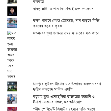
কর্মকর্তা
বাবলু ভাই, আপনি কি সত্যিই চলে গেলেন?
ফসল থাকবে কোল্ড স্টোরেজে, দাম বাড়লে বিক্রি
করবেন কচুয়ার কৃষক
মতলবের ভুয়া ডাক্তার ওমর ফারুকের যত কান্ড!
চাঁদপুরে ফুটবল টার্ফের মাঠ উদ্বোধন করলেন শেখ
ফরিদ আহম্মেদ মানিক এমপি
কচুয়ায় ভুয়া এনেস্থেসিয়া ডাক্তারের হয়রানি ও
ইয়াবা সেবনের চাঞ্চল্যকর অভিযোগ
শহীদ প্রেসিডেন্ট জিয়াউর রহমান স্মৃতি স্মরণে