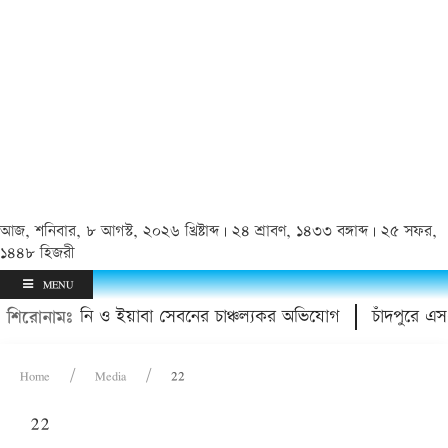
আজ, শনিবার, ৮ আগস্ট, ২০২৬ খ্রিষ্টাব্দ | ২৪ শ্রাবণ, ১৪৩৩ বঙ্গাব্দ | ২৫ সফর,
১৪৪৮ হিজরী
MENU
াক্তারের হয়রানি ও ইয়াবা সেবনের চাঞ্চল্যকর অভিযোগ
চাঁদপুরে এস
শিরোনামঃ
Home
Media
22
22