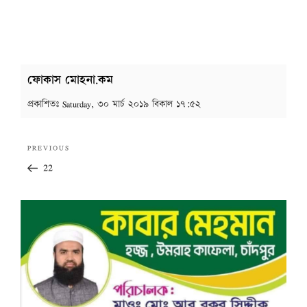
ফোকাস মোহনা.কম
প্রকাশিতঃ
Saturday, ৩০ মার্চ ২০১৯ বিকাল ১৭:৫২
Post
Previous
PREVIOUS
navigation
Post
22