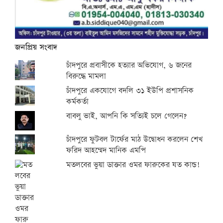
জনপ্রিয় সংবাদ
চাঁদপুরে প্রবাসীকে হত্যার অভিযোগ, ৬ জনের
বিরুদ্ধে মামলা
চাঁদপুরে একযোগে বদলি ৩১ ইউপি প্রশাসনিক
কর্মকর্তা
বাবলু ভাই, আপনি কি সত্যিই চলে গেলেন?
চাঁদপুরে ফুটবল টার্ফের মাঠ উদ্বোধন করলেন শেখ
ফরিদ আহম্মেদ মানিক এমপি
মতলবের ভুয়া ডাক্তার ওমর ফারুকের যত কান্ড!