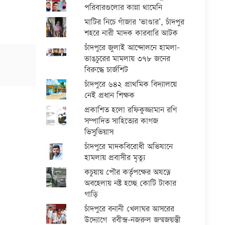
পরিবারগুলোর কান্না থামেনি
মাটির নিচে গাঁজার ‘ভাণ্ডার’, চাঁদপুর
শহরে নারী মাদক কারবারি আটক
চাঁদপুরে জুলাই আন্দোলনে হামলা-
ভাঙচুরের মামলায় ৩৭৮ জনের
বিরুদ্ধে চার্জশিট
চাঁদপুরে ৬৪২ প্রাথমিক বিদ্যালয়ে
নেই প্রধান শিক্ষক
প্রকাশিত হলো রফিকুজ্জামান রণি
সম্পাদিত সাহিত্যের কাগজ
ভিসুভিয়াস
চাঁদপুরে মাদকবিরোধী অভিযানে
হামলায় প্রবাসীর মৃত্যু
কচুয়ায় পৌর কর্তৃপক্ষের অযত্নে
অবহেলায় নষ্ট হচ্ছে কোটি টাকার
গাড়ি
চাঁদপুরে বনানী খেলাঘর আসরের
উদ্যোগে রবীন্দ্র-নজরুল জন্মজয়ন্তী