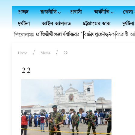
প্রচ্ছদ
রাজনীতি
প্রবাসী
অর্থনীতি
খেলা
দুর্ঘটনা
আইন আদালত
চট্টগ্রামের ডাক
দুর্ঘটনা
াবি'র বৃত্তি প্রাপ্ত শিক্ষার্থীদের সম্মাননা
লাই গণঅভ্যুত্থানের দ্বিতীয় বর্ষে শিবিরের ‘বিজয়ের দৌড়’
চাঁদপুরে মাদকবিরোধী অভিযান
শিরোনামঃ
Home
Media
22
22