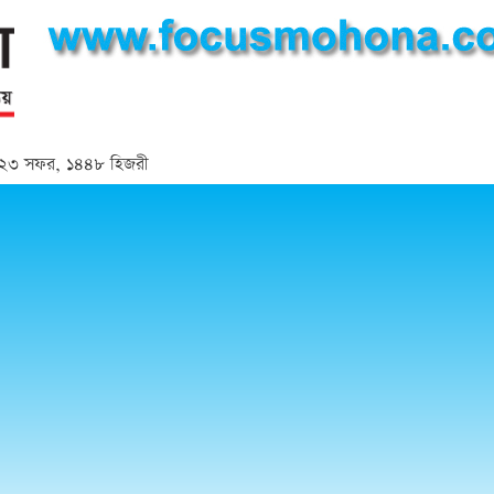
্দ | ২৩ সফর, ১৪৪৮ হিজরী