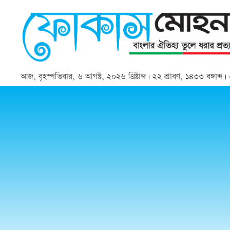
আজ, বৃহস্পতিবার, ৬ আগস্ট, ২০২৬ খ্রিষ্টাব্দ | ২২ শ্রাবণ, ১৪৩৩ বঙ্গাব