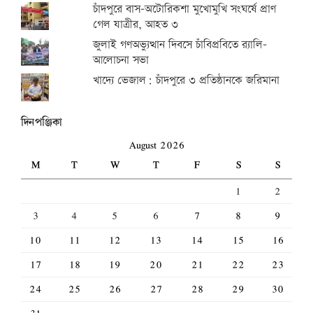
চাঁদপুরে বাস-অটোরিকশা মুখোমুখি সংঘর্ষে প্রাণ
গেল যাত্রীর, আহত ৩
জুলাই গণঅভ্যুত্থান দিবসে চাঁবিপ্রবিতে র‍্যালি-
আলোচনা সভা
খাদ্যে ভেজাল: চাঁদপুরে ৩ প্রতিষ্ঠানকে জরিমানা
দিনপঞ্জিকা
August 2026
M
T
W
T
F
S
S
1
2
3
4
5
6
7
8
9
10
11
12
13
14
15
16
17
18
19
20
21
22
23
24
25
26
27
28
29
30