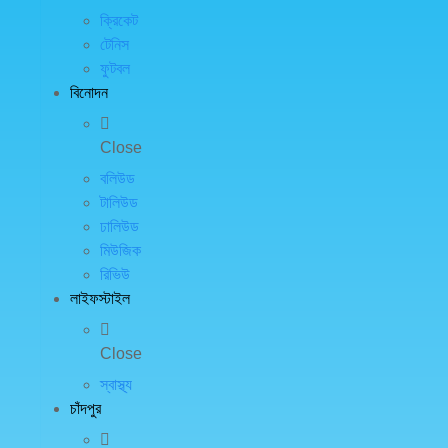
ক্রিকেট
টেনিস
ফুটবল
বিনোদন
Close
বলিউড
টালিউড
ঢালিউড
মিউজিক
রিভিউ
লাইফস্টাইল
Close
স্বাস্থ্য
চাঁদপুর