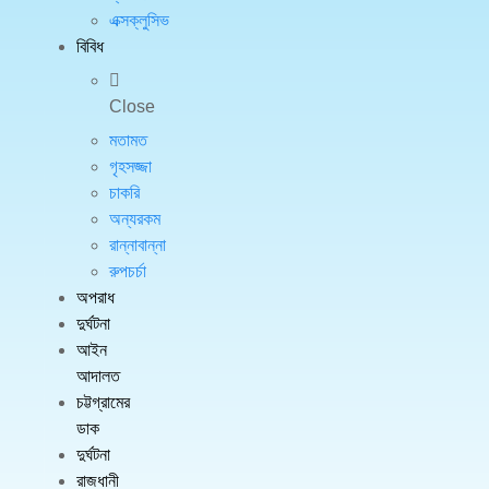
এক্সক্লুসিভ
বিবিধ
Close
মতামত
গৃহসজ্জা
চাকরি
অন্যরকম
রান্নাবান্না
রুপচর্চা
অপরাধ
দুর্ঘটনা
আইন
আদালত
চট্টগ্রামের
ডাক
দুর্ঘটনা
রাজধানী