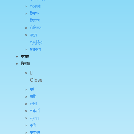
গবেষণা
টিপস-
ট্রিকস
টেলিকম
নতুন
প্রযুক্তি
মহাকাশ
কলাম
ফিচার
Close
ধর্ম
নারী
পেশা
পরামর্শ
ভ্রমন
কৃষি
ফ্যাশন