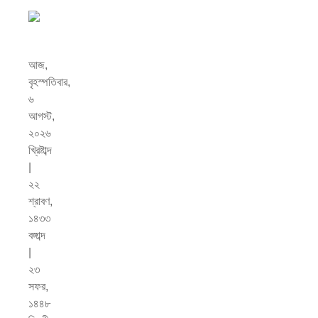
আজ,
বৃহস্পতিবার,
৬
আগস্ট,
২০২৬
খ্রিষ্টাব্দ
|
২২
শ্রাবণ,
১৪৩৩
বঙ্গাব্দ
|
২৩
সফর,
১৪৪৮