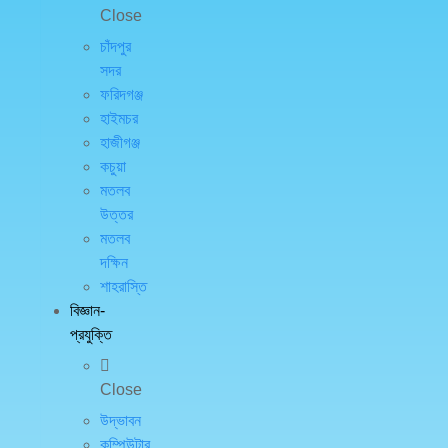
Close
চাঁদপুর
সদর
ফরিদগঞ্জ
হাইমচর
হাজীগঞ্জ
কচুয়া
মতলব
উত্তর
মতলব
দক্ষিন
শাহরাস্তি
বিজ্ঞান-
প্রযুক্তি
Close
উদ্ভাবন
কম্পিউটার