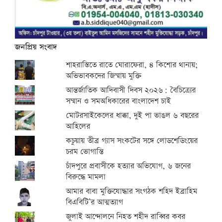
জনপ্রিয় সংবাদ
শাহরাস্তিতে রাতে ঘোরাফেরা, ৪ কিশোর থানায়;
অভিভাবকদের জিম্মায় মুক্তি
আন্তর্জাতিক আদিবাসী দিবস ২০২৬: বৈচিত্র্যের
সম্মান ও সমঅধিকারের বাংলাদেশ চাই
মোটরসাইকেলের ধাক্কা, দুই পা ভাঙল ৬ বছরের
আহিলের
কচুয়ায় তীব্র গ্যাস সংকটের সঙ্গে লোডশেডিংয়ের
চরম ভোগান্তি
চাঁদপুরে প্রবাসীকে হত্যার অভিযোগ, ৬ জনের
বিরুদ্ধে মামলা
আমার বাবা মুক্তিযোদ্ধার সংগঠক শহিদ ইব্রাহিম
বিএবিটি’র আত্মত্যাগ
জুলাই আন্দোলনে নিহত শহীদ রাব্বির কবর