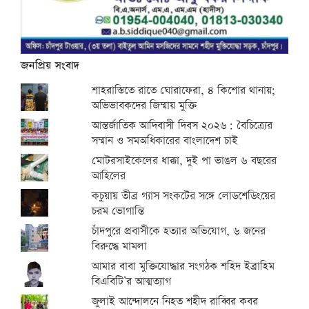
জনপ্রিয় সংবাদ
শাহরাস্তিতে রাতে ঘোরাফেরা, ৪ কিশোর থানায়;
অভিভাবকদের জিম্মায় মুক্তি
আন্তর্জাতিক আদিবাসী দিবস ২০২৬: বৈচিত্র্যের
সম্মান ও সমঅধিকারের বাংলাদেশ চাই
মোটরসাইকেলের ধাক্কা, দুই পা ভাঙল ৬ বছরের
আহিলের
কচুয়ায় তীব্র গ্যাস সংকটের সঙ্গে লোডশেডিংয়ের
চরম ভোগান্তি
চাঁদপুরে প্রবাসীকে হত্যার অভিযোগ, ৬ জনের
বিরুদ্ধে মামলা
আমার বাবা মুক্তিযোদ্ধার সংগঠক শহিদ ইব্রাহিম
বিএবিটি’র আত্মত্যাগ
জুলাই আন্দোলনে নিহত শহীদ রাব্বির কবর