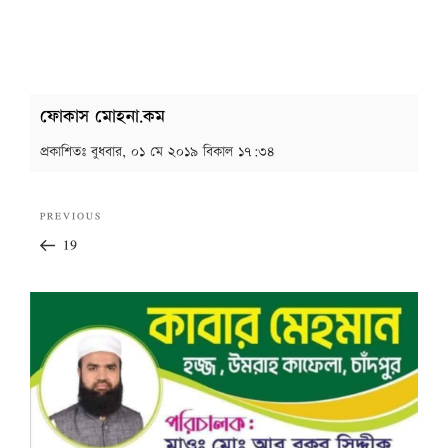
ফোকাস মোহনা.কম
প্রকাশিতঃ
বুধবার, ০১ মে ২০১৯ বিকাল ১৭:৩৪
Post
Previous
PREVIOUS
navigation
Post
19