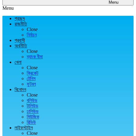
Menu
Menu
প্রচ্ছদ
রাজনীতি
Close
নির্বাচন
প্রবাসী
অর্থনীতি
Close
ব্যাংক বীমা
খেলা
Close
ক্রিকেট
টেনিস
ফুটবল
বিনোদন
Close
বলিউড
টালিউড
ঢালিউড
মিউজিক
রিভিউ
লাইফস্টাইল
Close