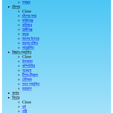
স্বাস্থ্য
চাঁদপুর
Close
চাঁদপুর সদর
ফরিদগঞ্জ
হাইমচর
হাজীগঞ্জ
কচুয়া
মতলব উত্তর
মতলব দক্ষিন
শাহরাস্তি
বিজ্ঞান-প্রযুক্তি
Close
উদ্ভাবন
কম্পিউটার
গবেষণা
টিপস-ট্রিকস
টেলিকম
নতুন প্রযুক্তি
মহাকাশ
কলাম
ফিচার
Close
ধর্ম
নারী