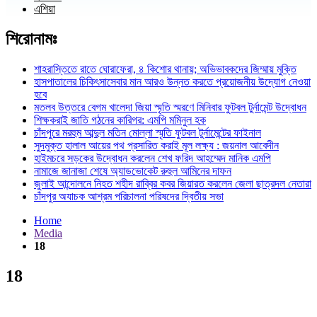
এশিয়া
শিরোনামঃ
শাহরাস্তিতে রাতে ঘোরাফেরা, ৪ কিশোর থানায়; অভিভাবকদের জিম্মায় মুক্তি
হাসপাতালের চিকিৎসাসেবার মান আরও উন্নত করতে প্রয়োজনীয় উদ্যোগ নেওয়া
হবে
মতলব উত্তরে বেগম খালেদা জিয়া স্মৃতি স্মরণে মিনিবার ফুটবল টুর্নামেন্ট উদ্বোধন
শিক্ষকরাই জাতি গঠনের কারিগর: এমপি মমিনুল হক
চাঁদপুরে মরহুম আব্দুল মতিন মোল্লা স্মৃতি ফুটবল টুর্নামেন্টের ফাইনাল
সুদমুক্ত হালাল আয়ের পথ প্রসারিত করাই মূল লক্ষ্য : জয়নাল আবেদীন
হাইমচরে সড়কের উদ্বোধন করলেন শেখ ফরিদ আহম্মেদ মানিক এমপি
নামাজে জানাজা শেষে অ্যাডভোকেট রুহুল আমিনের দাফন
জুলাই আন্দোলনে নিহত শহীদ রাব্বির কবর জিয়ারত করলেন জেলা ছাত্রদল নেতারা
চাঁদপুর অযাচক আশ্রম পরিচালনা পরিষদের দ্বিতীয় সভা
Home
Media
18
18