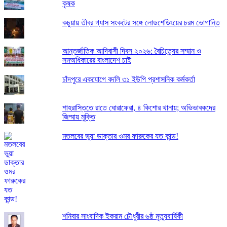
কৃষক
কচুয়ায় তীব্র গ্যাস সংকটের সঙ্গে লোডশেডিংয়ের চরম ভোগান্তি
আন্তর্জাতিক আদিবাসী দিবস ২০২৬: বৈচিত্র্যের সম্মান ও
সমঅধিকারের বাংলাদেশ চাই
চাঁদপুরে একযোগে বদলি ৩১ ইউপি প্রশাসনিক কর্মকর্তা
শাহরাস্তিতে রাতে ঘোরাফেরা, ৪ কিশোর থানায়; অভিভাবকদের
জিম্মায় মুক্তি
মতলবের ভুয়া ডাক্তার ওমর ফারুকের যত কান্ড!
শনিবার সাংবাদিক ইকরাম চৌধুরীর ৬ষ্ঠ মৃত্যুবার্ষিকী