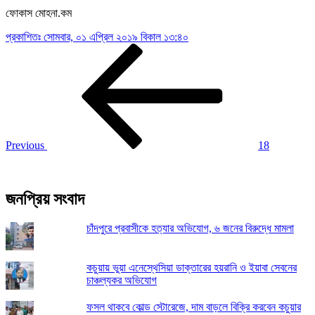
ফোকাস মোহনা.কম
প্রকাশিতঃ
সোমবার, ০১ এপ্রিল ২০১৯ বিকাল ১৩:৪০
Post
Previous
Post
navigation
Previous
18
জনপ্রিয় সংবাদ
চাঁদপুরে প্রবাসীকে হত্যার অভিযোগ, ৬ জনের বিরুদ্ধে মামলা
কচুয়ায় ভুয়া এনেস্থেসিয়া ডাক্তারের হয়রানি ও ইয়াবা সেবনের
চাঞ্চল্যকর অভিযোগ
ফসল থাকবে কোল্ড স্টোরেজে, দাম বাড়লে বিক্রি করবেন কচুয়ার