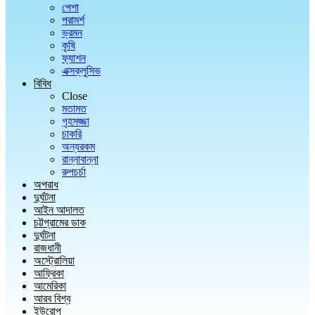
পেশা
পরামর্শ
ভ্রমন
কৃষি
ফ্যাশন
এক্সক্লুসিভ
বিবিধ
Close
মতামত
গৃহসজ্জা
চাকরি
অন্যরকম
রান্নাবান্না
রুপচর্চা
অপরাধ
দুর্ঘটনা
আইন আদালত
চট্টগ্রামের ডাক
দুর্ঘটনা
রাজধানী
অস্ট্রোলিয়া
আফ্রিকা
আমেরিকা
আরব বিশ্ব
ইউরোপ