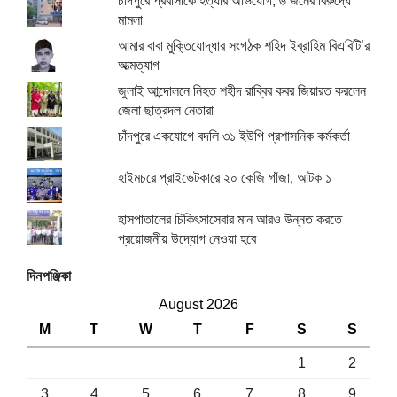
চাঁদপুরে প্রবাসীকে হত্যার অভিযোগ, ৬ জনের বিরুদ্ধে
মামলা
আমার বাবা মুক্তিযোদ্ধার সংগঠক শহিদ ইব্রাহিম বিএবিটি’র
আত্মত্যাগ
জুলাই আন্দোলনে নিহত শহীদ রাব্বির কবর জিয়ারত করলেন
জেলা ছাত্রদল নেতারা
চাঁদপুরে একযোগে বদলি ৩১ ইউপি প্রশাসনিক কর্মকর্তা
হাইমচরে প্রাইভেটকারে ২০ কেজি গাঁজা, আটক ১
হাসপাতালের চিকিৎসাসেবার মান আরও উন্নত করতে
প্রয়োজনীয় উদ্যোগ নেওয়া হবে
দিনপঞ্জিকা
August 2026
M
T
W
T
F
S
S
1
2
3
4
5
6
7
8
9