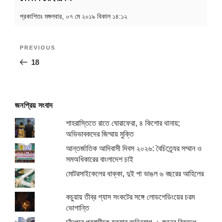
প্রকাশিতঃ
মঙ্গলবার, ০৭ মে ২০১৯ বিকাল ১৪:১২
Post
Previous
PREVIOUS
navigation
Post
18
জনপ্রিয় সংবাদ
শাহরাস্তিতে রাতে ঘোরাফেরা, ৪ কিশোর থানায়;
অভিভাবকদের জিম্মায় মুক্তি
আন্তর্জাতিক আদিবাসী দিবস ২০২৬: বৈচিত্র্যের সম্মান ও
সমঅধিকারের বাংলাদেশ চাই
মোটরসাইকেলের ধাক্কা, দুই পা ভাঙল ৬ বছরের আহিলের
কচুয়ায় তীব্র গ্যাস সংকটের সঙ্গে লোডশেডিংয়ের চরম
ভোগান্তি