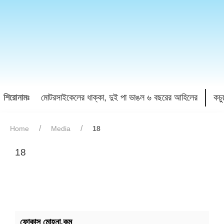
শিরোনামঃ
মোটরসাইকেলের ধাক্কা, দুই পা ভাঙল ৬ বছরের আহিলের
কচু
Home
Media
18
18
ফোকাস মোহনা.কম