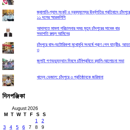
জ্বালানি-গ্যাস সংকট ও দ্রব্যমূল্যের ঊর্ধ্বগতির প্রতিবাদে চাঁদপুর
১১ দলের স্মারকলিপি
আদালতে মামলা পরিচালনার সময় মৃত্যু চাঁদপুরের সাবেক বার
সভাপতি রুহুল আমিনের
চাঁদপুরে বাস-অটোরিকশা মুখোমুখি সংঘর্ষে প্রাণ গেল যাত্রীর, আহ
৩
জুলাই গণঅভ্যুত্থান দিবসে চাঁবিপ্রবিতে র‍্যালি-আলোচনা সভা
খাদ্যে ভেজাল: চাঁদপুরে ৩ প্রতিষ্ঠানকে জরিমানা
দিনপঞ্জিকা
August 2026
M
T
W
T
F
S
S
1
2
3
4
5
6
7
8
9