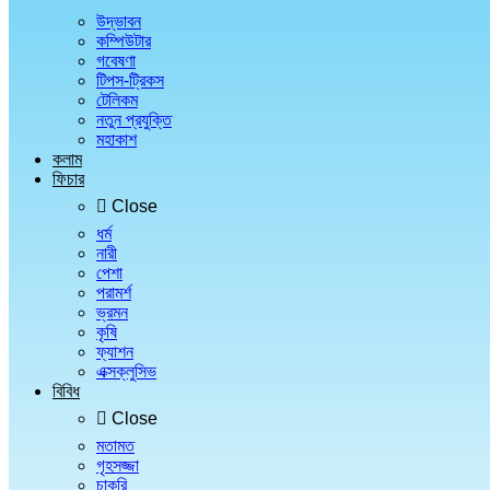
উদ্ভাবন
কম্পিউটার
গবেষণা
টিপস-ট্রিকস
টেলিকম
নতুন প্রযুক্তি
মহাকাশ
কলাম
ফিচার
Close
ধর্ম
নারী
পেশা
পরামর্শ
ভ্রমন
কৃষি
ফ্যাশন
এক্সক্লুসিভ
বিবিধ
Close
মতামত
গৃহসজ্জা
চাকরি