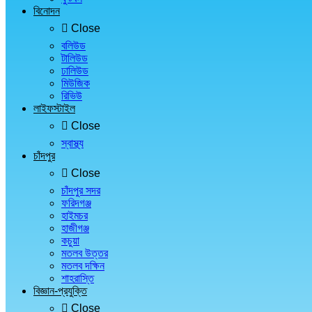
বিনোদন
Close
বলিউড
টালিউড
ঢালিউড
মিউজিক
রিভিউ
লাইফস্টাইল
Close
স্বাস্থ্য
চাঁদপুর
Close
চাঁদপুর সদর
ফরিদগঞ্জ
হাইমচর
হাজীগঞ্জ
কচুয়া
মতলব উত্তর
মতলব দক্ষিন
শাহরাস্তি
বিজ্ঞান-প্রযুক্তি
Close