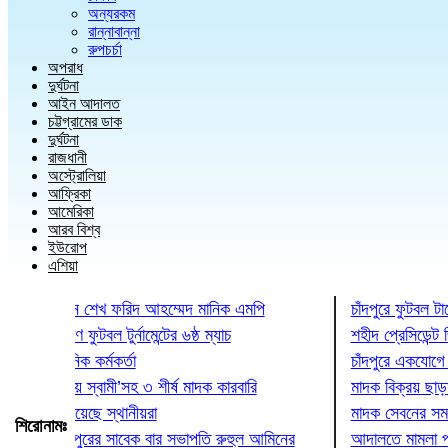
অন্যরকম
রান্নাবান্না
রুপচর্চা
অপরাধ
দুর্ঘটনা
আইন আদালত
চট্টগ্রামের ডাক
দুর্ঘটনা
রাজধানী
অস্ট্রোলিয়া
আফ্রিকা
আমেরিকা
আরব বিশ্ব
ইউরোপ
এশিয়া
দ্বোধন করলেন শেখ ফরিদ আহম্মেদ মানিক এমপি
চাঁদপুরে ফুটবল টার
ৃতি স্মরণে ফুটবল টুর্নামেন্টের ৬ষ্ঠ ম্যাচ
শহীদ প্রেসিডেন্ট জিয়া
 প্রশাসনিক কর্মকর্তা
চাঁদপুরে একযোগে বদ
লো মা মেয়ে স্বামী’সহ ৩ শীর্ষ মাদক কারবারি
মাদক বিক্রয় ছাড়ার অ
পুলিশে দিয়েছে স্থানীয়রা
মাদক সেবনের সময় ৪ 
শিরোনামঃ
ৃত্যু চাঁদপুরের সাবেক বার সভাপতি রুহুল আমিনের
আদালতে মামলা পরিচা