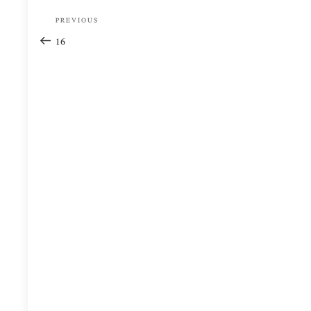
Post
Previous
PREVIOUS
navigation
Post
16