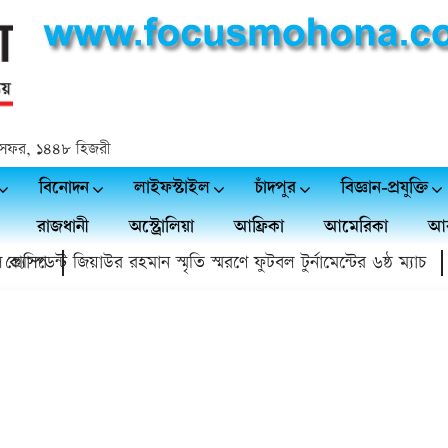
 ২৩ সফর, ১৪৪৮ হিজরী
বিনোদন
লাইফস্টাইল
চাঁদপুর
বিজ্ঞান-প্রযুক্তি
রাজধানী
অস্ট্রোলিয়া
আফ্রিকা
আমেরিকা
আর
াম্প
েসিডেন্ট জিয়াউর রহমান স্মৃতি স্মরণে ফুটবল টুর্নামেন্টের ৬ষ্ঠ ম্যাচ
চ