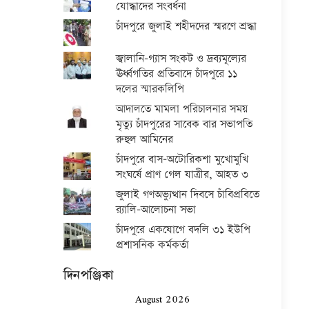
যোদ্ধাদের সংবর্ধনা
চাঁদপুরে জুলাই শহীদদের স্মরণে শ্রদ্ধা
জ্বালানি-গ্যাস সংকট ও দ্রব্যমূল্যের
ঊর্ধ্বগতির প্রতিবাদে চাঁদপুরে ১১
দলের স্মারকলিপি
আদালতে মামলা পরিচালনার সময়
মৃত্যু চাঁদপুরের সাবেক বার সভাপতি
রুহুল আমিনের
চাঁদপুরে বাস-অটোরিকশা মুখোমুখি
সংঘর্ষে প্রাণ গেল যাত্রীর, আহত ৩
জুলাই গণঅভ্যুত্থান দিবসে চাঁবিপ্রবিতে
র‍্যালি-আলোচনা সভা
চাঁদপুরে একযোগে বদলি ৩১ ইউপি
প্রশাসনিক কর্মকর্তা
দিনপঞ্জিকা
August 2026