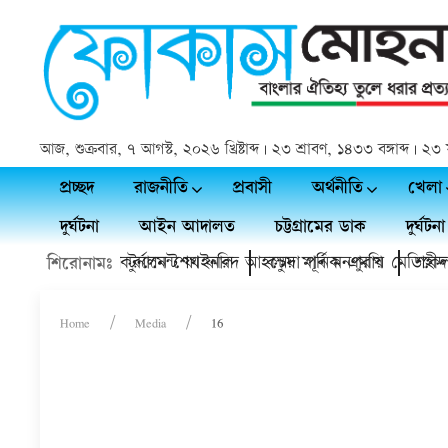
আজ, শুক্রবার, ৭ আগস্ট, ২০২৬ খ্রিষ্টাব্দ | ২৩ শ্রাবণ, ১৪৩৩ বঙ্গাব্দ |
প্রচ্ছদ
রাজনীতি
প্রবাসী
অর্থনীতি
খেলা
দুর্ঘটনা
আইন আদালত
চট্টগ্রামের ডাক
দুর্ঘটনা
 প্রীতি ফুটবল টুর্নামেন্ট ফাইনাল
্ফের মাঠ উদ্বোধন করলেন শেখ ফরিদ আহম্মেদ মানিক এমপি
কচুয়া পূর্ব মনপুরায় মেডিকেল ক্য
শহীদ প্র
শিরোনামঃ
Home
Media
16