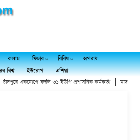
কলাম
ফিচার
বিবিধ
অপরাধ
ব বিশ্ব
ইউরোপ
এশিয়া
াঁদপুরে একযোগে বদলি ৩১ ইউপি প্রশাসনিক কর্মকর্তা
মাদক বিক্রয় 