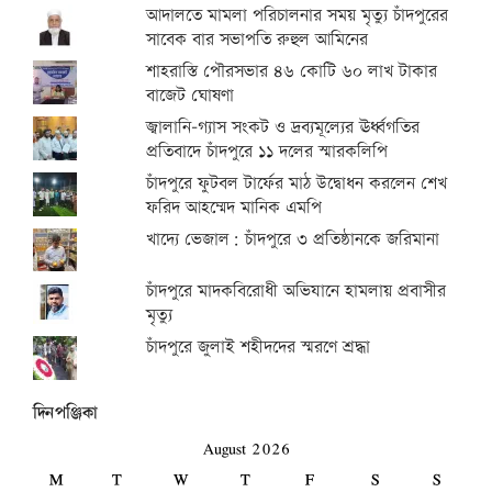
আদালতে মামলা পরিচালনার সময় মৃত্যু চাঁদপুরের
সাবেক বার সভাপতি রুহুল আমিনের
শাহরাস্তি পৌরসভার ৪৬ কোটি ৬০ লাখ টাকার
বাজেট ঘোষণা
জ্বালানি-গ্যাস সংকট ও দ্রব্যমূল্যের ঊর্ধ্বগতির
প্রতিবাদে চাঁদপুরে ১১ দলের স্মারকলিপি
চাঁদপুরে ফুটবল টার্ফের মাঠ উদ্বোধন করলেন শেখ
ফরিদ আহম্মেদ মানিক এমপি
খাদ্যে ভেজাল: চাঁদপুরে ৩ প্রতিষ্ঠানকে জরিমানা
চাঁদপুরে মাদকবিরোধী অভিযানে হামলায় প্রবাসীর
মৃত্যু
চাঁদপুরে জুলাই শহীদদের স্মরণে শ্রদ্ধা
দিনপঞ্জিকা
August 2026
M
T
W
T
F
S
S