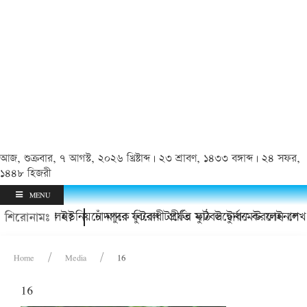
আজ, শুক্রবার, ৭ আগস্ট, ২০২৬ খ্রিষ্টাব্দ | ২৩ শ্রাবণ, ১৪৩৩ বঙ্গাব্দ | ২৪ সফর,
১৪৪৮ হিজরী
MENU
িই চলে গেলেন?
য়ায় কাদলা ইউনিয়নে মাদক বিরোধী প্রীতি ফুটবল টুর্নামেন্ট ফাইনাল
চাঁদপুরে ফুটবল টার্ফের মাঠ উদ্বোধন করলেন শেখ
শিরোনামঃ
Home
Media
16
16