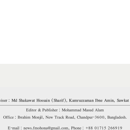
iser: Md Shakawat Hossain (Sharif), Kamruzzaman Ibne Amin, Sawkat
Editor & Publisher: Mohammad Masud Alam
Office: Ibrahim Monjil, New Track Road, Chandpur-3600, Bangladesh.
E-mail: news.fmohona@gmail.com, Phone: +88 01715 266919