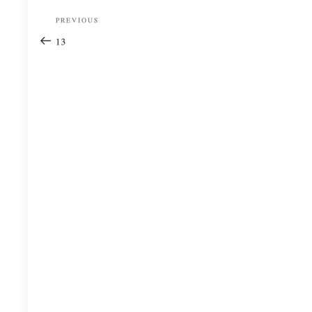
Post
Previous
PREVIOUS
navigation
Post
13