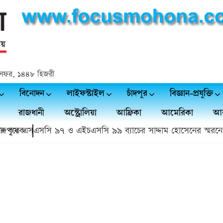
 ২৪ সফর, ১৪৪৮ হিজরী
বিনোদন
লাইফস্টাইল
চাঁদপুর
বিজ্ঞান-প্রযুক্তি
রাজধানী
অস্ট্রোলিয়া
আফ্রিকা
আমেরিকা
আর
কৃষক
পুরে এসএসসি ৯৭ ও এইচএসসি ৯৯ ব্যাচের সাদ্দাম হোসেনের স্মরনে স