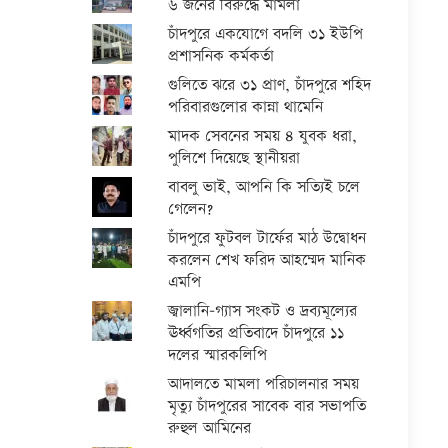
৬ জনের বিরুদ্ধে মামলা
চাঁদপুরে একযোগে বদলি ৩১ ইউপি
প্রশাসনিক কর্মকর্তা
গুলিতে ঝরে ৩১ প্রাণ, চাঁদপুরে শহিদ
পরিবারগুলোর কান্না থামেনি
মাদক সেবনের সময় ৪ যুবক ধরা,
পুলিশে দিয়েছে স্থানীয়রা
বাবলু ভাই, আপনি কি সত্যিই চলে
গেলেন?
চাঁদপুরে ফুটবল টার্ফের মাঠ উদ্বোধন
করলেন শেখ ফরিদ আহম্মেদ মানিক
এমপি
জ্বালানি-গ্যাস সংকট ও দ্রব্যমূল্যের
ঊর্ধ্বগতির প্রতিবাদে চাঁদপুরে ১১
দলের স্মারকলিপি
আদালতে মামলা পরিচালনার সময়
মৃত্যু চাঁদপুরের সাবেক বার সভাপতি
রুহুল আমিনের