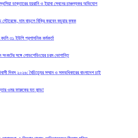
স্থেসিয়া ডাক্তারের হয়রানি ও ইয়াবা সেবনের চাঞ্চল্যকর অভিযোগ
 স্টোরেজে, দাম বাড়লে বিক্রি করবেন কচুয়ার কৃষক
 বদলি ৩১ ইউপি প্রশাসনিক কর্মকর্তা
যাস সংকটের সঙ্গে লোডশেডিংয়ের চরম ভোগান্তি
বাসী দিবস ২০২৬: বৈচিত্র্যের সম্মান ও সমঅধিকারের বাংলাদেশ চাই
্তার ওমর ফারুকের যত কান্ড!