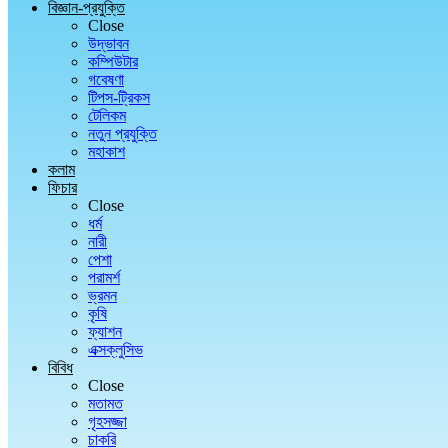
বিজ্ঞান-প্রযুক্তি
Close
উদ্ভাবন
কম্পিউটার
গবেষণা
টিপস-ট্রিকস
টেলিকম
নতুন প্রযুক্তি
মহাকাশ
কলাম
ফিচার
Close
ধর্ম
নারী
পেশা
পরামর্শ
ভ্রমন
কৃষি
ফ্যাশন
এক্সক্লুসিভ
বিবিধ
Close
মতামত
গৃহসজ্জা
চাকরি