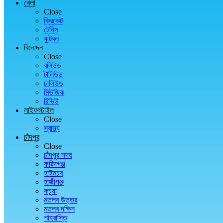
খেলা
Close
ক্রিকেট
টেনিস
ফুটবল
বিনোদন
Close
বলিউড
টালিউড
ঢালিউড
মিউজিক
রিভিউ
লাইফস্টাইল
Close
স্বাস্থ্য
চাঁদপুর
Close
চাঁদপুর সদর
ফরিদগঞ্জ
হাইমচর
হাজীগঞ্জ
কচুয়া
মতলব উত্তর
মতলব দক্ষিন
শাহরাস্তি