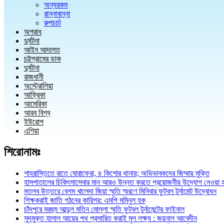
অন্যরকম
রান্নাবান্না
রুপচর্চা
অপরাধ
দুর্ঘটনা
আইন আদালত
চট্টগ্রামের ডাক
দুর্ঘটনা
রাজধানী
অস্ট্রোলিয়া
আফ্রিকা
আমেরিকা
আরব বিশ্ব
ইউরোপ
এশিয়া
শিরোনামঃ
শাহরাস্তিতে রাতে ঘোরাফেরা, ৪ কিশোর থানায়; অভিভাবকদের জিম্মায় মুক্তি
হাসপাতালের চিকিৎসাসেবার মান আরও উন্নত করতে প্রয়োজনীয় উদ্যোগ নেওয়া 
মতলব উত্তরে বেগম খালেদা জিয়া স্মৃতি স্মরণে মিনিবার ফুটবল টুর্নামেন্ট উদ্বোধন
শিক্ষকরাই জাতি গঠনের কারিগর: এমপি মমিনুল হক
চাঁদপুরে মরহুম আব্দুল মতিন মোল্লা স্মৃতি ফুটবল টুর্নামেন্টের ফাইনাল
সুদমুক্ত হালাল আয়ের পথ প্রসারিত করাই মূল লক্ষ্য : জয়নাল আবেদীন