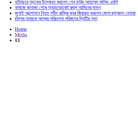
হাইমচরে সড়কের উদ্বোধন করলেন শেখ ফরিদ আহম্মেদ মানিক এমপি
নামাজে জানাজা শেষে অ্যাডভোকেট রুহুল আমিনের দাফন
জুলাই আন্দোলনে নিহত শহীদ রাব্বির কবর জিয়ারত করলেন জেলা ছাত্রদল নেতারা
চাঁদপুর অযাচক আশ্রম পরিচালনা পরিষদের দ্বিতীয় সভা
Home
Media
13