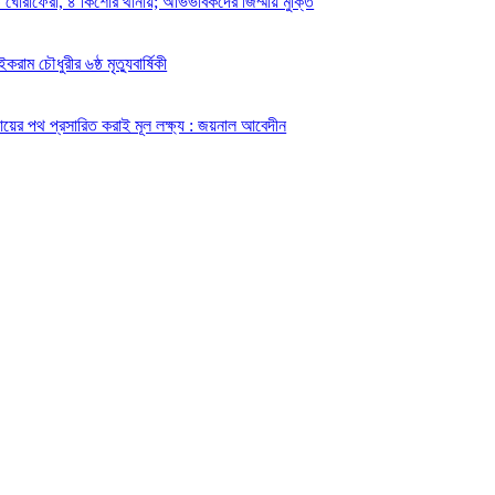
ে ঘোরাফেরা, ৪ কিশোর থানায়; অভিভাবকদের জিম্মায় মুক্তি
করাম চৌধুরীর ৬ষ্ঠ মৃত্যুবার্ষিকী
য়ের পথ প্রসারিত করাই মূল লক্ষ্য : জয়নাল আবেদীন