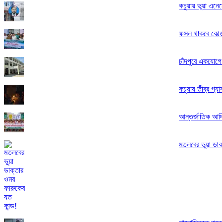
কচুয়ায় ভুয়া এনে
ফসল থাকবে কোল্ড
চাঁদপুরে একযোগে
কচুয়ায় তীব্র গ্
আন্তর্জাতিক আদি
মতলবের ভুয়া ডাক