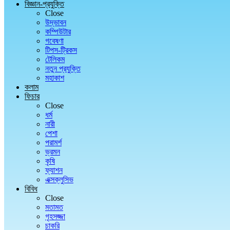
বিজ্ঞান-প্রযুক্তি
Close
উদ্ভাবন
কম্পিউটার
গবেষণা
টিপস-ট্রিকস
টেলিকম
নতুন প্রযুক্তি
মহাকাশ
কলাম
ফিচার
Close
ধর্ম
নারী
পেশা
পরামর্শ
ভ্রমন
কৃষি
ফ্যাশন
এক্সক্লুসিভ
বিবিধ
Close
মতামত
গৃহসজ্জা
চাকরি