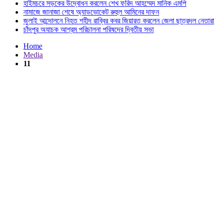
হাইমচরে সড়কের উদ্বোধন করলেন শেখ ফরিদ আহম্মেদ মানিক এমপি
নামাজে জানাজা শেষে অ্যাডভোকেট রুহুল আমিনের দাফন
জুলাই আন্দোলনে নিহত শহীদ রাব্বির কবর জিয়ারত করলেন জেলা ছাত্রদল নেতারা
চাঁদপুর অযাচক আশ্রম পরিচালনা পরিষদের দ্বিতীয় সভা
Home
Media
11