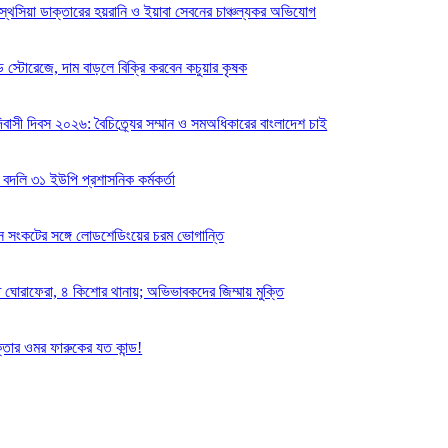
স্থেসিয়া ডাক্তারের হয়রানি ও ইয়াবা সেবনের চাঞ্চল্যকর অভিযোগ
 স্টোরেজে, দাম বাড়লে বিক্রি করবেন কচুয়ার কৃষক
বাসী দিবস ২০২৬: বৈচিত্র্যের সম্মান ও সমঅধিকারের বাংলাদেশ চাই
 বদলি ৩১ ইউপি প্রশাসনিক কর্মকর্তা
যাস সংকটের সঙ্গে লোডশেডিংয়ের চরম ভোগান্তি
ে ঘোরাফেরা, ৪ কিশোর থানায়; অভিভাবকদের জিম্মায় মুক্তি
্তার ওমর ফারুকের যত কান্ড!