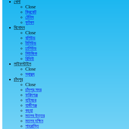
খেলা
Close
ক্রিকেট
টেনিস
ফুটবল
বিনোদন
Close
বলিউড
টালিউড
ঢালিউড
মিউজিক
রিভিউ
লাইফস্টাইল
Close
স্বাস্থ্য
চাঁদপুর
Close
চাঁদপুর সদর
ফরিদগঞ্জ
হাইমচর
হাজীগঞ্জ
কচুয়া
মতলব উত্তর
মতলব দক্ষিন
শাহরাস্তি