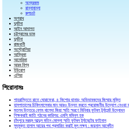
অন্যরকম
রান্নাবান্না
রুপচর্চা
অপরাধ
দুর্ঘটনা
আইন আদালত
চট্টগ্রামের ডাক
দুর্ঘটনা
রাজধানী
অস্ট্রোলিয়া
আফ্রিকা
আমেরিকা
আরব বিশ্ব
ইউরোপ
এশিয়া
শিরোনামঃ
শাহরাস্তিতে রাতে ঘোরাফেরা, ৪ কিশোর থানায়; অভিভাবকদের জিম্মায় মুক্তি
হাসপাতালের চিকিৎসাসেবার মান আরও উন্নত করতে প্রয়োজনীয় উদ্যোগ নেওয়া 
মতলব উত্তরে বেগম খালেদা জিয়া স্মৃতি স্মরণে মিনিবার ফুটবল টুর্নামেন্ট উদ্বোধন
শিক্ষকরাই জাতি গঠনের কারিগর: এমপি মমিনুল হক
চাঁদপুরে মরহুম আব্দুল মতিন মোল্লা স্মৃতি ফুটবল টুর্নামেন্টের ফাইনাল
সুদমুক্ত হালাল আয়ের পথ প্রসারিত করাই মূল লক্ষ্য : জয়নাল আবেদীন