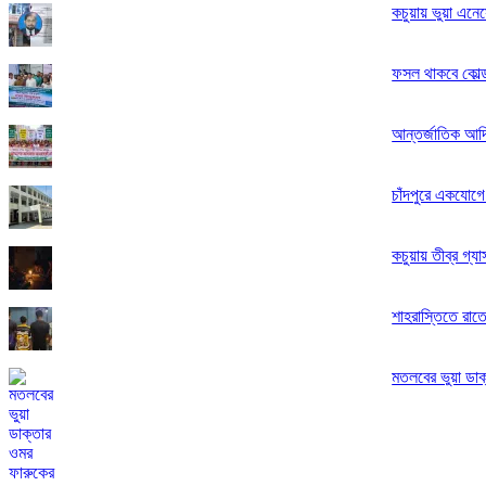
কচুয়ায় ভুয়া এনে
ফসল থাকবে কোল্ড
আন্তর্জাতিক আদি
চাঁদপুরে একযোগে
কচুয়ায় তীব্র গ্
শাহরাস্তিতে রাত
মতলবের ভুয়া ডাক