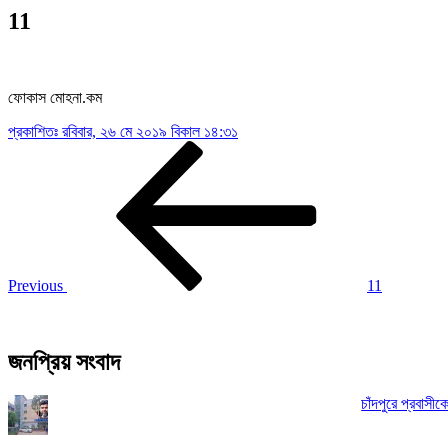
11
ফোকাস মোহনা.কম
প্রকাশিতঃ
রবিবার, ২৬ মে ২০১৯ বিকাল ১৪:৩১
Post
Previous
Post
navigation
Previous
11
জনপ্রিয় সংবাদ
চাঁদপুরে প্রবাসী