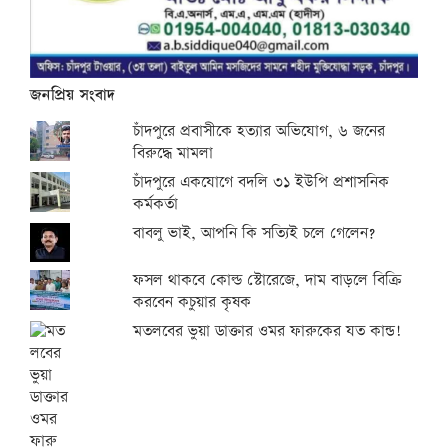
জনপ্রিয় সংবাদ
চাঁদপুরে প্রবাসীকে হত্যার অভিযোগ, ৬ জনের
বিরুদ্ধে মামলা
চাঁদপুরে একযোগে বদলি ৩১ ইউপি প্রশাসনিক
কর্মকর্তা
বাবলু ভাই, আপনি কি সত্যিই চলে গেলেন?
ফসল থাকবে কোল্ড স্টোরেজে, দাম বাড়লে বিক্রি
করবেন কচুয়ার কৃষক
মতলবের ভুয়া ডাক্তার ওমর ফারুকের যত কান্ড!