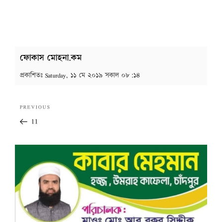
ফোকাস মোহনা.কম
প্রকাশিতঃ
Saturday, ১১ মে ২০১৯ সকাল ০৮:১৪
Post
Previous
PREVIOUS
navigation
Post
11