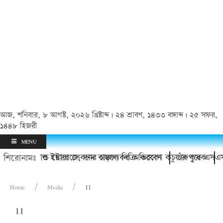
আজ, শনিবার, ৮ আগস্ট, ২০২৬ খ্রিষ্টাব্দ | ২৪ শ্রাবণ, ১৪৩৩ বঙ্গাব্দ | ২৫ সফর,
১৪৪৮ হিজরী
MENU
তারের হয়রানি ও ইয়াবা সেবনের চাঞ্চল্যকর অভিযোগ
াকবে কোল্ড স্টোরেজে, দাম বাড়লে বিক্রি করবেন কচুয়ার কৃষক
চাঁদপুরে এসএস
শিরোনামঃ
Home
Media
11
11