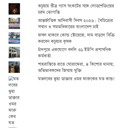
কচুয়ায় তীব্র গ্যাস সংকটের সঙ্গে লোডশেডিংয়ের
চরম ভোগান্তি
আন্তর্জাতিক আদিবাসী দিবস ২০২৬: বৈচিত্র্যের
সম্মান ও সমঅধিকারের বাংলাদেশ চাই
ফসল থাকবে কোল্ড স্টোরেজে, দাম বাড়লে বিক্রি
করবেন কচুয়ার কৃষক
চাঁদপুরে একযোগে বদলি ৩১ ইউপি প্রশাসনিক
কর্মকর্তা
শাহরাস্তিতে রাতে ঘোরাফেরা, ৪ কিশোর থানায়;
অভিভাবকদের জিম্মায় মুক্তি
মতলবের ভুয়া ডাক্তার ওমর ফারুকের যত কান্ড!