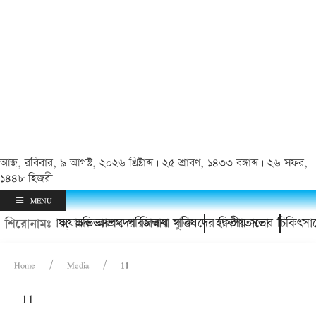
আজ, রবিবার, ৯ আগস্ট, ২০২৬ খ্রিষ্টাব্দ | ২৫ শ্রাবণ, ১৪৩৩ বঙ্গাব্দ | ২৬ সফর,
১৪৪৮ হিজরী
MENU
কিশোর থানায়; অভিভাবকদের জিম্মায় মুক্তি
চাঁদপুর অযাচক আশ্রম পরিচালনা পরিষদের দ্বিতীয় সভা
হাসপাতালের চিকিৎসাস
শিরোনামঃ
Home
Media
11
11