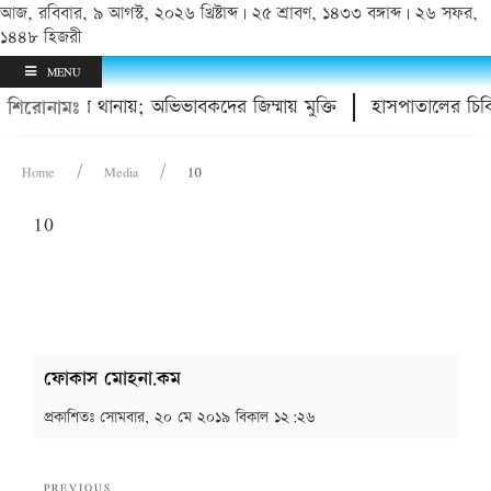
আজ, রবিবার, ৯ আগস্ট, ২০২৬ খ্রিষ্টাব্দ | ২৫ শ্রাবণ, ১৪৩৩ বঙ্গাব্দ | ২৬ সফর,
১৪৪৮ হিজরী
MENU
া, ৪ কিশোর থানায়; অভিভাবকদের জিম্মায় মুক্তি
হাসপাতালের চিকি
শিরোনামঃ
Home
Media
10
10
ফোকাস মোহনা.কম
প্রকাশিতঃ
সোমবার, ২০ মে ২০১৯ বিকাল ১২:২৬
Post
Previous
PREVIOUS