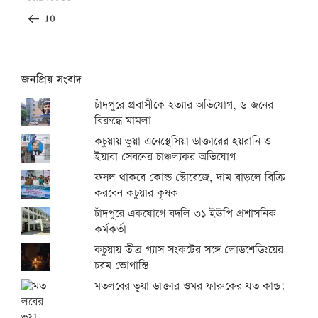
navigation
Post
10
জনপ্রিয় সংবাদ
চাঁদপুরে প্রবাসীকে হত্যার অভিযোগ, ৬ জনের
বিরুদ্ধে মামলা
কচুয়ায় ভুয়া এনেস্থেসিয়া ডাক্তারের হয়রানি ও
ইয়াবা সেবনের চাঞ্চল্যকর অভিযোগ
ফসল থাকবে কোল্ড স্টোরেজে, দাম বাড়লে বিক্রি
করবেন কচুয়ার কৃষক
চাঁদপুরে একযোগে বদলি ৩১ ইউপি প্রশাসনিক
কর্মকর্তা
কচুয়ায় তীব্র গ্যাস সংকটের সঙ্গে লোডশেডিংয়ের
চরম ভোগান্তি
মতলবের ভুয়া ডাক্তার ওমর ফারুকের যত কান্ড!