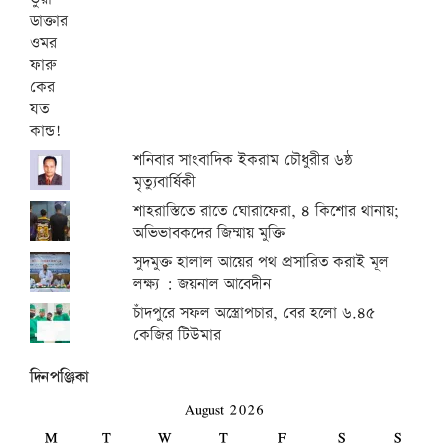
শনিবার সাংবাদিক ইকরাম চৌধুরীর ৬ষ্ঠ
মৃত্যুবার্ষিকী
শাহরাস্তিতে রাতে ঘোরাফেরা, ৪ কিশোর থানায়;
অভিভাবকদের জিম্মায় মুক্তি
সুদমুক্ত হালাল আয়ের পথ প্রসারিত করাই মূল
লক্ষ্য : জয়নাল আবেদীন
চাঁদপুরে সফল অস্ত্রোপচার, বের হলো ৬.৪৫
কেজির টিউমার
দিনপঞ্জিকা
August 2026
M
T
W
T
F
S
S