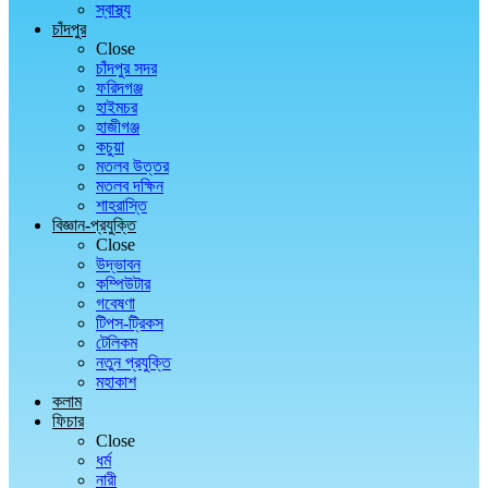
স্বাস্থ্য
চাঁদপুর
Close
চাঁদপুর সদর
ফরিদগঞ্জ
হাইমচর
হাজীগঞ্জ
কচুয়া
মতলব উত্তর
মতলব দক্ষিন
শাহরাস্তি
বিজ্ঞান-প্রযুক্তি
Close
উদ্ভাবন
কম্পিউটার
গবেষণা
টিপস-ট্রিকস
টেলিকম
নতুন প্রযুক্তি
মহাকাশ
কলাম
ফিচার
Close
ধর্ম
নারী