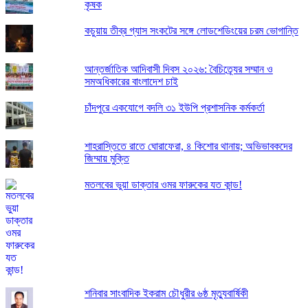
কৃষক
কচুয়ায় তীব্র গ্যাস সংকটের সঙ্গে লোডশেডিংয়ের চরম ভোগান্তি
আন্তর্জাতিক আদিবাসী দিবস ২০২৬: বৈচিত্র্যের সম্মান ও
সমঅধিকারের বাংলাদেশ চাই
চাঁদপুরে একযোগে বদলি ৩১ ইউপি প্রশাসনিক কর্মকর্তা
শাহরাস্তিতে রাতে ঘোরাফেরা, ৪ কিশোর থানায়; অভিভাবকদের
জিম্মায় মুক্তি
মতলবের ভুয়া ডাক্তার ওমর ফারুকের যত কান্ড!
শনিবার সাংবাদিক ইকরাম চৌধুরীর ৬ষ্ঠ মৃত্যুবার্ষিকী