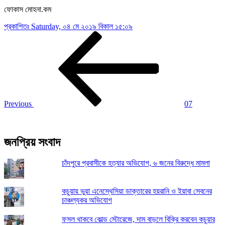
ফোকাস মোহনা.কম
প্রকাশিতঃ
Saturday, ০৪ মে ২০১৯ বিকাল ১৫:০৯
Post
Previous
Post
navigation
Previous
07
জনপ্রিয় সংবাদ
চাঁদপুরে প্রবাসীকে হত্যার অভিযোগ, ৬ জনের বিরুদ্ধে মামলা
কচুয়ায় ভুয়া এনেস্থেসিয়া ডাক্তারের হয়রানি ও ইয়াবা সেবনের
চাঞ্চল্যকর অভিযোগ
ফসল থাকবে কোল্ড স্টোরেজে, দাম বাড়লে বিক্রি করবেন কচুয়ার