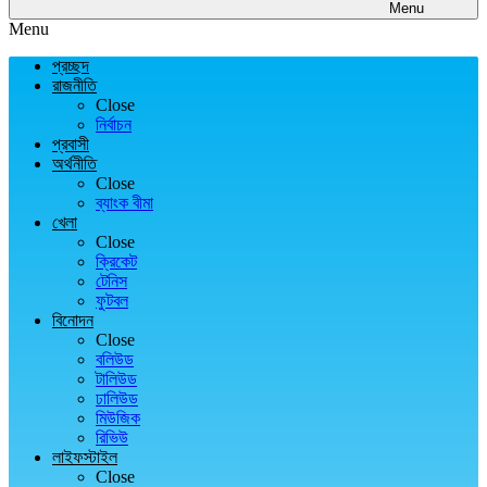
Menu
Menu
প্রচ্ছদ
রাজনীতি
Close
নির্বাচন
প্রবাসী
অর্থনীতি
Close
ব্যাংক বীমা
খেলা
Close
ক্রিকেট
টেনিস
ফুটবল
বিনোদন
Close
বলিউড
টালিউড
ঢালিউড
মিউজিক
রিভিউ
লাইফস্টাইল
Close