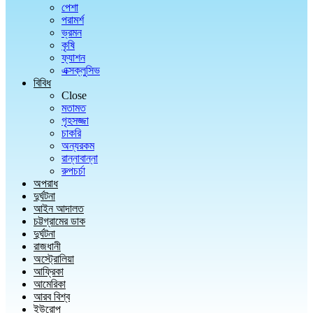
পেশা
পরামর্শ
ভ্রমন
কৃষি
ফ্যাশন
এক্সক্লুসিভ
বিবিধ
Close
মতামত
গৃহসজ্জা
চাকরি
অন্যরকম
রান্নাবান্না
রুপচর্চা
অপরাধ
দুর্ঘটনা
আইন আদালত
চট্টগ্রামের ডাক
দুর্ঘটনা
রাজধানী
অস্ট্রোলিয়া
আফ্রিকা
আমেরিকা
আরব বিশ্ব
ইউরোপ