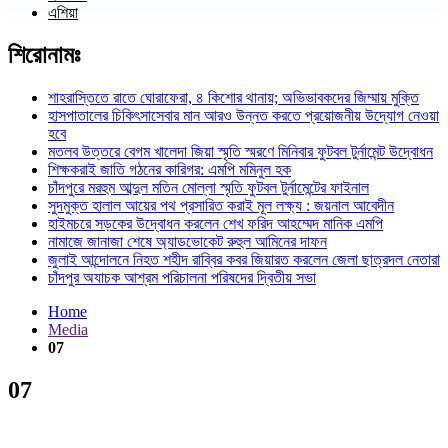
এশিয়া
শিরোনামঃ
শাহরাস্তিতে রাতে ঘোরাফেরা, ৪ কিশোর থানায়; অভিভাবকদের জিম্মায় মুক্তি
হাসপাতালের চিকিৎসাসেবার মান আরও উন্নত করতে প্রয়োজনীয় উদ্যোগ নেওয়া
হবে
মতলব উত্তরে বেগম খালেদা জিয়া স্মৃতি স্মরণে মিনিবার ফুটবল টুর্নামেন্ট উদ্বোধন
শিক্ষকরাই জাতি গঠনের কারিগর: এমপি মমিনুল হক
চাঁদপুরে মরহুম আব্দুল মতিন মোল্লা স্মৃতি ফুটবল টুর্নামেন্টের ফাইনাল
সুদমুক্ত হালাল আয়ের পথ প্রসারিত করাই মূল লক্ষ্য : জয়নাল আবেদীন
হাইমচরে সড়কের উদ্বোধন করলেন শেখ ফরিদ আহম্মেদ মানিক এমপি
নামাজে জানাজা শেষে অ্যাডভোকেট রুহুল আমিনের দাফন
জুলাই আন্দোলনে নিহত শহীদ রাব্বির কবর জিয়ারত করলেন জেলা ছাত্রদল নেতারা
চাঁদপুর অযাচক আশ্রম পরিচালনা পরিষদের দ্বিতীয় সভা
Home
Media
07
07