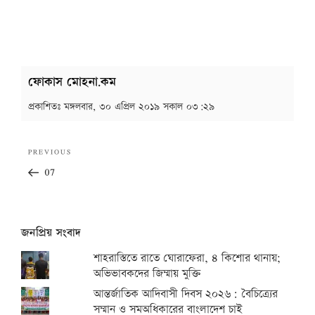
ফোকাস মোহনা.কম
প্রকাশিতঃ
মঙ্গলবার, ৩০ এপ্রিল ২০১৯ সকাল ০৩:২৯
Post
Previous
PREVIOUS
navigation
Post
07
জনপ্রিয় সংবাদ
শাহরাস্তিতে রাতে ঘোরাফেরা, ৪ কিশোর থানায়;
অভিভাবকদের জিম্মায় মুক্তি
আন্তর্জাতিক আদিবাসী দিবস ২০২৬: বৈচিত্র্যের
সম্মান ও সমঅধিকারের বাংলাদেশ চাই