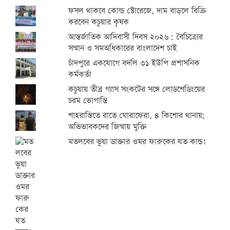
ফসল থাকবে কোল্ড স্টোরেজে, দাম বাড়লে বিক্রি
করবেন কচুয়ার কৃষক
আন্তর্জাতিক আদিবাসী দিবস ২০২৬: বৈচিত্র্যের
সম্মান ও সমঅধিকারের বাংলাদেশ চাই
চাঁদপুরে একযোগে বদলি ৩১ ইউপি প্রশাসনিক
কর্মকর্তা
কচুয়ায় তীব্র গ্যাস সংকটের সঙ্গে লোডশেডিংয়ের
চরম ভোগান্তি
শাহরাস্তিতে রাতে ঘোরাফেরা, ৪ কিশোর থানায়;
অভিভাবকদের জিম্মায় মুক্তি
মতলবের ভুয়া ডাক্তার ওমর ফারুকের যত কান্ড!