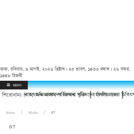
আজ, রবিবার, ৯ আগস্ট, ২০২৬ খ্রিষ্টাব্দ | ২৫ শ্রাবণ, ১৪৩৩ বঙ্গাব্দ | ২৬ সফর,
১৪৪৮ হিজরী
MENU
রা
৪ কিশোর থানায়; অভিভাবকদের জিম্মায় মুক্তি
চাঁদপুর অযাচক আশ্রম পরিচালনা পরিষদের দ্বিতীয় সভা
হাসপাতালের চিকিৎসা
শিরোনামঃ
Home
Media
07
07