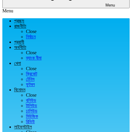
Menu
Menu
প্রচ্ছদ
রাজনীতি
Close
নির্বাচন
প্রবাসী
অর্থনীতি
Close
ব্যাংক বীমা
খেলা
Close
ক্রিকেট
টেনিস
ফুটবল
বিনোদন
Close
বলিউড
টালিউড
ঢালিউড
মিউজিক
রিভিউ
লাইফস্টাইল