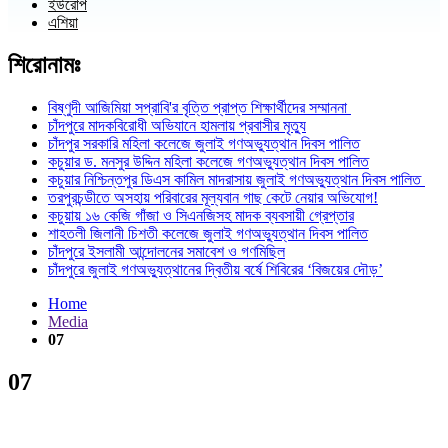
ইউরোপ
এশিয়া
শিরোনামঃ
বিষ্ণুদী আজিমিয়া সপ্রাবি'র বৃত্তি প্রাপ্ত শিক্ষার্থীদের সম্মাননা
চাঁদপুরে মাদকবিরোধী অভিযানে হামলায় প্রবাসীর মৃত্যু
চাঁদপুর সরকারি মহিলা কলেজে জুলাই গণঅভ্যুত্থান দিবস পালিত
কচুয়ার ড. মনসুর উদ্দিন মহিলা কলেজে গণঅভ্যুত্থান দিবস পালিত
কচুয়ার নিশ্চিন্তপুর ডিএস কামিল মাদরাসায় জুলাই গণঅভ্যুত্থান দিবস পালিত
তরপুরচন্ডীতে অসহায় পরিবারের মূল্যবান গাছ কেটে নেয়ার অভিযোগ!
কচুয়ায় ১৬ কেজি গাঁজা ও সিএনজিসহ মাদক ব্যবসায়ী গ্রেপ্তার
শাহতলী জিলানী চিশতী কলেজে জুলাই গণঅভ্যুত্থান দিবস পালিত
চাঁদপুরে ইসলামী আন্দোলনের সমাবেশ ও গণমিছিল
চাঁদপুরে জুলাই গণঅভ্যুত্থানের দ্বিতীয় বর্ষে শিবিরের ‘বিজয়ের দৌড়’
Home
Media
07
07