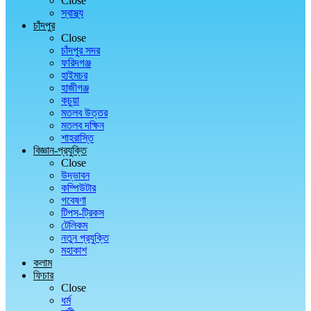
Close
স্বাস্থ্য
চাঁদপুর
Close
চাঁদপুর সদর
ফরিদগঞ্জ
হাইমচর
হাজীগঞ্জ
কচুয়া
মতলব উত্তর
মতলব দক্ষিন
শাহরাস্তি
বিজ্ঞান-প্রযুক্তি
Close
উদ্ভাবন
কম্পিউটার
গবেষণা
টিপস-ট্রিকস
টেলিকম
নতুন প্রযুক্তি
মহাকাশ
কলাম
ফিচার
Close
ধর্ম