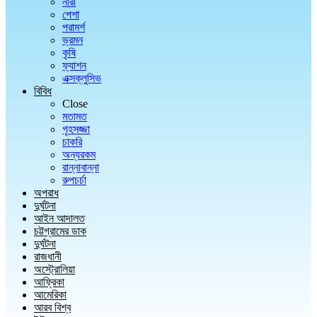
নারী
পেশা
পরামর্শ
ভ্রমন
কৃষি
ফ্যাশন
এক্সক্লুসিভ
বিবিধ
Close
মতামত
গৃহসজ্জা
চাকরি
অন্যরকম
রান্নাবান্না
রুপচর্চা
অপরাধ
দুর্ঘটনা
আইন আদালত
চট্টগ্রামের ডাক
দুর্ঘটনা
রাজধানী
অস্ট্রোলিয়া
আফ্রিকা
আমেরিকা
আরব বিশ্ব