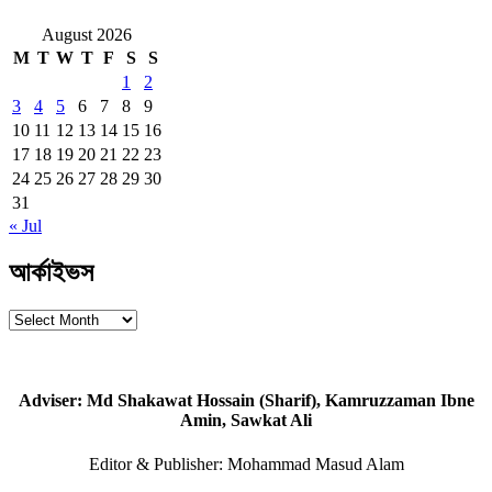
August 2026
M
T
W
T
F
S
S
1
2
3
4
5
6
7
8
9
10
11
12
13
14
15
16
17
18
19
20
21
22
23
24
25
26
27
28
29
30
31
« Jul
আর্কাইভস
আর্কাইভস
Adviser: Md Shakawat Hossain (Sharif), Kamruzzaman Ibne
Amin, Sawkat Ali
Editor & Publisher: Mohammad Masud Alam