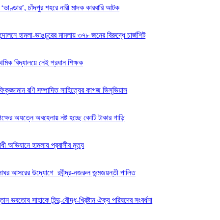
র ‘ভাণ্ডার’, চাঁদপুর শহরে নারী মাদক কারবারি আটক
ন্দোলনে হামলা-ভাঙচুরের মামলায় ৩৭৮ জনের বিরুদ্ধে চার্জশিট
াথমিক বিদ্যালয়ে নেই প্রধান শিক্ষক
িকুজ্জামান রণি সম্পাদিত সাহিত্যের কাগজ ভিসুভিয়াস
ৃপক্ষের অযত্নে অবহেলায় নষ্ট হচ্ছে কোটি টাকার গাড়ি
োধী অভিযানে হামলায় প্রবাসীর মৃত্যু
েলাঘর আসরের উদ্যোগে রবীন্দ্র-নজরুল জন্মজয়ন্তী পালিত
্তান ভবতোষ সাহাকে হিন্দু-বৌদ্ধ-খ্রিষ্টান ঐক্য পরিষদের সংবর্ধনা