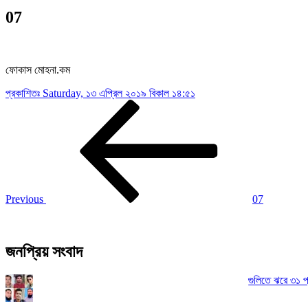
07
ফোকাস মোহনা.কম
প্রকাশিতঃ
Saturday, ১৩ এপ্রিল ২০১৯ বিকাল ১৪:৫১
Post
Previous
Post
navigation
Previous
07
জনপ্রিয় সংবাদ
গুলিতে ঝরে ৩১ প্