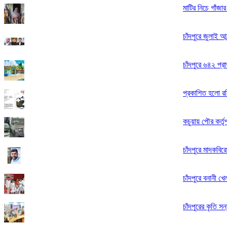
মাটির নিচে গাঁজা
চাঁদপুরে জুলাই আ
চাঁদপুরে ৬৪২ প্র
প্রকাশিত হলো রফ
কচুয়ায় পৌর কর্ত
চাঁদপুরে মাদকবির
চাঁদপুরে বনানী খ
চাঁদপুরের কৃতি সন