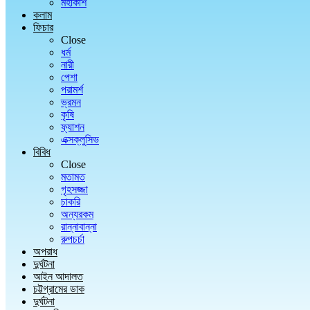
মহাকাশ
কলাম
ফিচার
Close
ধর্ম
নারী
পেশা
পরামর্শ
ভ্রমন
কৃষি
ফ্যাশন
এক্সক্লুসিভ
বিবিধ
Close
মতামত
গৃহসজ্জা
চাকরি
অন্যরকম
রান্নাবান্না
রুপচর্চা
অপরাধ
দুর্ঘটনা
আইন আদালত
চট্টগ্রামের ডাক
দুর্ঘটনা