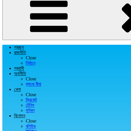
প্রচ্ছদ
রাজনীতি
Close
নির্বাচন
প্রবাসী
অর্থনীতি
Close
ব্যাংক বীমা
খেলা
Close
ক্রিকেট
টেনিস
ফুটবল
বিনোদন
Close
বলিউড