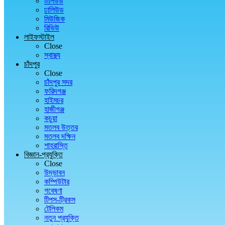
টালিউড
ঢালিউড
মিউজিক
রিভিউ
লাইফস্টাইল
Close
স্বাস্থ্য
চাঁদপুর
Close
চাঁদপুর সদর
ফরিদগঞ্জ
হাইমচর
হাজীগঞ্জ
কচুয়া
মতলব উত্তর
মতলব দক্ষিন
শাহরাস্তি
বিজ্ঞান-প্রযুক্তি
Close
উদ্ভাবন
কম্পিউটার
গবেষণা
টিপস-ট্রিকস
টেলিকম
নতুন প্রযুক্তি