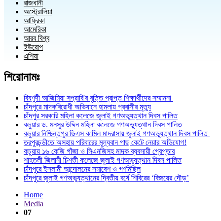
রাজধানী
অস্ট্রোলিয়া
আফ্রিকা
আমেরিকা
আরব বিশ্ব
ইউরোপ
এশিয়া
শিরোনামঃ
বিষ্ণুদী আজিমিয়া সপ্রাবি'র বৃত্তি প্রাপ্ত শিক্ষার্থীদের সম্মাননা
চাঁদপুরে মাদকবিরোধী অভিযানে হামলায় প্রবাসীর মৃত্যু
চাঁদপুর সরকারি মহিলা কলেজে জুলাই গণঅভ্যুত্থান দিবস পালিত
কচুয়ার ড. মনসুর উদ্দিন মহিলা কলেজে গণঅভ্যুত্থান দিবস পালিত
কচুয়ার নিশ্চিন্তপুর ডিএস কামিল মাদরাসায় জুলাই গণঅভ্যুত্থান দিবস পালিত
তরপুরচন্ডীতে অসহায় পরিবারের মূল্যবান গাছ কেটে নেয়ার অভিযোগ!
কচুয়ায় ১৬ কেজি গাঁজা ও সিএনজিসহ মাদক ব্যবসায়ী গ্রেপ্তার
শাহতলী জিলানী চিশতী কলেজে জুলাই গণঅভ্যুত্থান দিবস পালিত
চাঁদপুরে ইসলামী আন্দোলনের সমাবেশ ও গণমিছিল
চাঁদপুরে জুলাই গণঅভ্যুত্থানের দ্বিতীয় বর্ষে শিবিরের ‘বিজয়ের দৌড়’
Home
Media
07