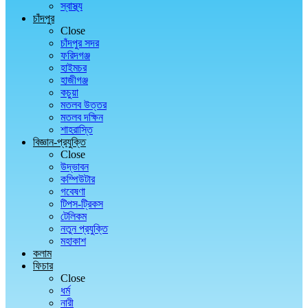
স্বাস্থ্য
চাঁদপুর
Close
চাঁদপুর সদর
ফরিদগঞ্জ
হাইমচর
হাজীগঞ্জ
কচুয়া
মতলব উত্তর
মতলব দক্ষিন
শাহরাস্তি
বিজ্ঞান-প্রযুক্তি
Close
উদ্ভাবন
কম্পিউটার
গবেষণা
টিপস-ট্রিকস
টেলিকম
নতুন প্রযুক্তি
মহাকাশ
কলাম
ফিচার
Close
ধর্ম
নারী