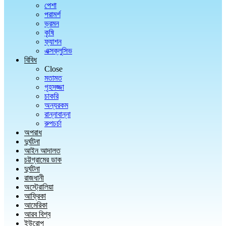
পেশা
পরামর্শ
ভ্রমন
কৃষি
ফ্যাশন
এক্সক্লুসিভ
বিবিধ
Close
মতামত
গৃহসজ্জা
চাকরি
অন্যরকম
রান্নাবান্না
রুপচর্চা
অপরাধ
দুর্ঘটনা
আইন আদালত
চট্টগ্রামের ডাক
দুর্ঘটনা
রাজধানী
অস্ট্রোলিয়া
আফ্রিকা
আমেরিকা
আরব বিশ্ব
ইউরোপ