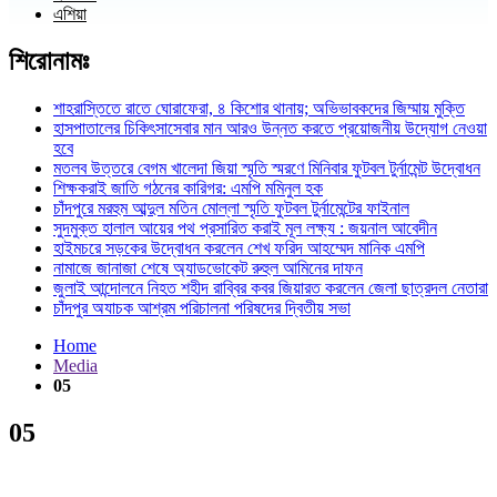
এশিয়া
শিরোনামঃ
শাহরাস্তিতে রাতে ঘোরাফেরা, ৪ কিশোর থানায়; অভিভাবকদের জিম্মায় মুক্তি
হাসপাতালের চিকিৎসাসেবার মান আরও উন্নত করতে প্রয়োজনীয় উদ্যোগ নেওয়া
হবে
মতলব উত্তরে বেগম খালেদা জিয়া স্মৃতি স্মরণে মিনিবার ফুটবল টুর্নামেন্ট উদ্বোধন
শিক্ষকরাই জাতি গঠনের কারিগর: এমপি মমিনুল হক
চাঁদপুরে মরহুম আব্দুল মতিন মোল্লা স্মৃতি ফুটবল টুর্নামেন্টের ফাইনাল
সুদমুক্ত হালাল আয়ের পথ প্রসারিত করাই মূল লক্ষ্য : জয়নাল আবেদীন
হাইমচরে সড়কের উদ্বোধন করলেন শেখ ফরিদ আহম্মেদ মানিক এমপি
নামাজে জানাজা শেষে অ্যাডভোকেট রুহুল আমিনের দাফন
জুলাই আন্দোলনে নিহত শহীদ রাব্বির কবর জিয়ারত করলেন জেলা ছাত্রদল নেতারা
চাঁদপুর অযাচক আশ্রম পরিচালনা পরিষদের দ্বিতীয় সভা
Home
Media
05
05