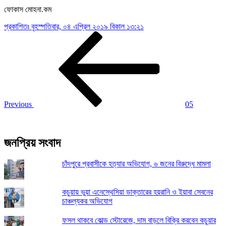
ফোকাস মোহনা.কম
প্রকাশিতঃ
বৃহস্পতিবার, ০৪ এপ্রিল ২০১৯ বিকাল ১৩:২১
Post
Previous
Post
navigation
Previous
05
জনপ্রিয় সংবাদ
চাঁদপুরে প্রবাসীকে হত্যার অভিযোগ, ৬ জনের বিরুদ্ধে মামলা
কচুয়ায় ভুয়া এনেস্থেসিয়া ডাক্তারের হয়রানি ও ইয়াবা সেবনের
চাঞ্চল্যকর অভিযোগ
ফসল থাকবে কোল্ড স্টোরেজে, দাম বাড়লে বিক্রি করবেন কচুয়ার