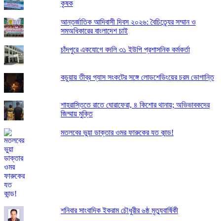
কৃষক
আন্তর্জাতিক আদিবাসী দিবস ২০২৬: বৈচিত্র্যের সম্মান ও
সমঅধিকারের বাংলাদেশ চাই
চাঁদপুরে একযোগে বদলি ৩১ ইউপি প্রশাসনিক কর্মকর্তা
কচুয়ায় তীব্র গ্যাস সংকটের সঙ্গে লোডশেডিংয়ের চরম ভোগান্তি
শাহরাস্তিতে রাতে ঘোরাফেরা, ৪ কিশোর থানায়; অভিভাবকদের
জিম্মায় মুক্তি
মতলবের ভুয়া ডাক্তার ওমর ফারুকের যত কান্ড!
শনিবার সাংবাদিক ইকরাম চৌধুরীর ৬ষ্ঠ মৃত্যুবার্ষিকী