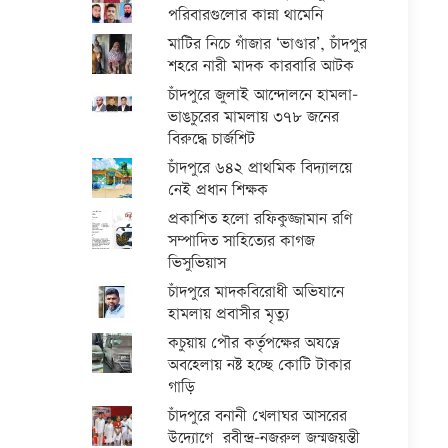
পরিবারগুলোর কান্না থামেনি
মাটির নিচে গাঁজার ‘ভাণ্ডার’, চাঁদপুর
শহরে নারী মাদক কারবারি আটক
চাঁদপুরে জুলাই আন্দোলনে হামলা-
ভাঙচুরের মামলায় ৩৭৮ জনের
বিরুদ্ধে চার্জশিট
চাঁদপুরে ৬৪২ প্রাথমিক বিদ্যালয়ে
নেই প্রধান শিক্ষক
প্রকাশিত হলো রফিকুজ্জামান রণি
সম্পাদিত সাহিত্যের কাগজ
ভিসুভিয়াস
চাঁদপুরে মাদকবিরোধী অভিযানে
হামলায় প্রবাসীর মৃত্যু
কচুয়ায় পৌর কর্তৃপক্ষের অযত্নে
অবহেলায় নষ্ট হচ্ছে কোটি টাকার
গাড়ি
চাঁদপুরে বনানী খেলাঘর আসরের
উদ্যোগে রবীন্দ্র-নজরুল জন্মজয়ন্তী