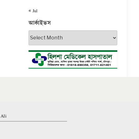
« Jul
আর্কাইভস
আর্কাইভস
 Ali