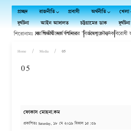
প্রচ্ছদ
রাজনীতি
প্রবাসী
অর্থনীতি
খেলা
দুর্ঘটনা
আইন আদালত
চট্টগ্রামের ডাক
দুর্ঘটনা
রাবি'র বৃত্তি প্রাপ্ত শিক্ষার্থীদের সম্মাননা
ুলাই গণঅভ্যুত্থানের দ্বিতীয় বর্ষে শিবিরের ‘বিজয়ের দৌড়’
চাঁদপুরে মাদকবিরোধী অভিযা
শিরোনামঃ
Home
Media
05
05
ফোকাস মোহনা.কম
প্রকাশিতঃ
Saturday, ১৮ মে ২০১৯ বিকাল ১৫:৩৯