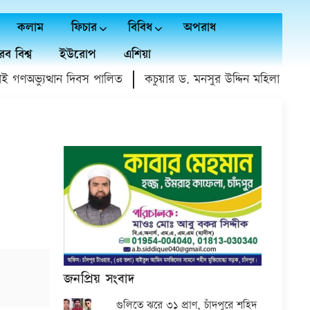
কলাম
ফিচার
বিবিধ
অপরাধ
ব বিশ্ব
ইউরোপ
এশিয়া
ণঅভ্যুত্থান দিবস পালিত
কচুয়ার ড. মনসুর উদ্দিন মহিলা কলেজে গ
জনপ্রিয় সংবাদ
গুলিতে ঝরে ৩১ প্রাণ, চাঁদপুরে শহিদ