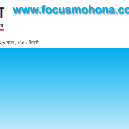
্দ | ২৩ সফর, ১৪৪৮ হিজরী