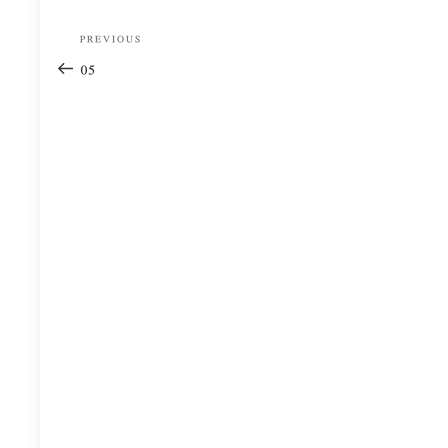
Post
Previous
PREVIOUS
navigation
Post
05