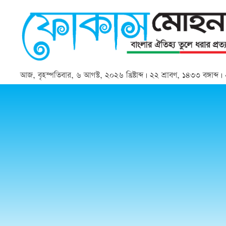
আজ, বৃহস্পতিবার, ৬ আগস্ট, ২০২৬ খ্রিষ্টাব্দ | ২২ শ্রাবণ, ১৪৩৩ বঙ্গাব