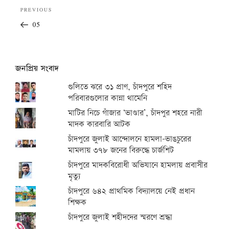
Post
Previous
PREVIOUS
navigation
Post
05
জনপ্রিয় সংবাদ
গুলিতে ঝরে ৩১ প্রাণ, চাঁদপুরে শহিদ
পরিবারগুলোর কান্না থামেনি
মাটির নিচে গাঁজার ‘ভাণ্ডার’, চাঁদপুর শহরে নারী
মাদক কারবারি আটক
চাঁদপুরে জুলাই আন্দোলনে হামলা-ভাঙচুরের
মামলায় ৩৭৮ জনের বিরুদ্ধে চার্জশিট
চাঁদপুরে মাদকবিরোধী অভিযানে হামলায় প্রবাসীর
মৃত্যু
চাঁদপুরে ৬৪২ প্রাথমিক বিদ্যালয়ে নেই প্রধান
শিক্ষক
চাঁদপুরে জুলাই শহীদদের স্মরণে শ্রদ্ধা