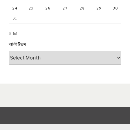
24
25
26
27
28
29
30
31
« Jul
আর্কাইভস
আর্কাইভস