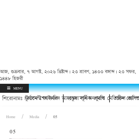
আজ, শুক্রবার, ৭ আগস্ট, ২০২৬ খ্রিষ্টাব্দ | ২৩ শ্রাবণ, ১৪৩৩ বঙ্গাব্দ | ২৩ সফর,
১৪৪৮ হিজরী
MENU
তি ফুটবল টুর্নামেন্ট ফাইনাল
 মাঠ উদ্বোধন করলেন শেখ ফরিদ আহম্মেদ মানিক এমপি
কচুয়া পূর্ব মনপুরায় মেডিকেল ক্যাম্প
শহীদ প্রেসিডেন
শিরোনামঃ
Home
Media
05
05