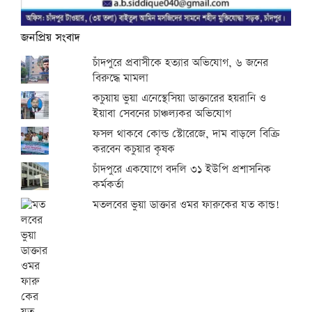
জনপ্রিয় সংবাদ
চাঁদপুরে প্রবাসীকে হত্যার অভিযোগ, ৬ জনের
বিরুদ্ধে মামলা
কচুয়ায় ভুয়া এনেস্থেসিয়া ডাক্তারের হয়রানি ও
ইয়াবা সেবনের চাঞ্চল্যকর অভিযোগ
ফসল থাকবে কোল্ড স্টোরেজে, দাম বাড়লে বিক্রি
করবেন কচুয়ার কৃষক
চাঁদপুরে একযোগে বদলি ৩১ ইউপি প্রশাসনিক
কর্মকর্তা
মতলবের ভুয়া ডাক্তার ওমর ফারুকের যত কান্ড!