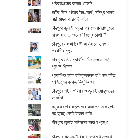
পরিবারগুলোর কান্না থামেনি
মাটির নিচে গাঁজার ‘ভাণ্ডার’, চাঁদপুর শহরে
নারী মাদক কারবারি আটক
চাঁদপুরে জুলাই আন্দোলনে হামলা-ভাঙচুরের
মামলায় ৩৭৮ জনের বিরুদ্ধে চার্জশিট
চাঁদপুরে মাদকবিরোধী অভিযানে হামলায়
প্রবাসীর মৃত্যু
চাঁদপুরে ৬৪২ প্রাথমিক বিদ্যালয়ে নেই
প্রধান শিক্ষক
প্রকাশিত হলো রফিকুজ্জামান রণি সম্পাদিত
সাহিত্যের কাগজ ভিসুভিয়াস
চাঁদপুরে শহীদ পরিবার ও জুলাই যোদ্ধাদের
সংবর্ধনা
কচুয়ায় পৌর কর্তৃপক্ষের অযত্নে অবহেলায়
নষ্ট হচ্ছে কোটি টাকার গাড়ি
চাঁদপুরে জুলাই শহীদদের স্মরণে শ্রদ্ধা
চাঁদপুরে বাস-অটোরিকশা মুখোমুখি সংঘর্ষে