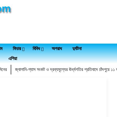
াম
ফিচার
বিবিধ
অপরাধ
দুর্ঘটনা
এশিয়া
মিনের
জ্বালানি-গ্যাস সংকট ও দ্রব্যমূল্যের ঊর্ধ্বগতির প্রতিবাদে চাঁদপুরে ১১