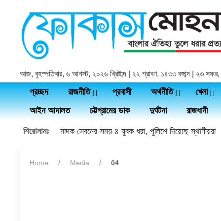
আজ, বৃহস্পতিবার, ৬ আগস্ট, ২০২৬ খ্রিষ্টাব্দ | ২২ শ্রাবণ, ১৪৩৩ বঙ্গাব্দ | ২৩ সফ
প্রচ্ছদ
রাজনীতি
প্রবাসী
অর্থনীতি
খেলা
আইন আদালত
চট্টগ্রামের ডাক
দুর্ঘটনা
রাজধানী
শিরোনামঃ
মাদক সেবনের সময় ৪ যুবক ধরা, পুলিশে দিয়েছে স্থানীয়রা
Home
Media
04