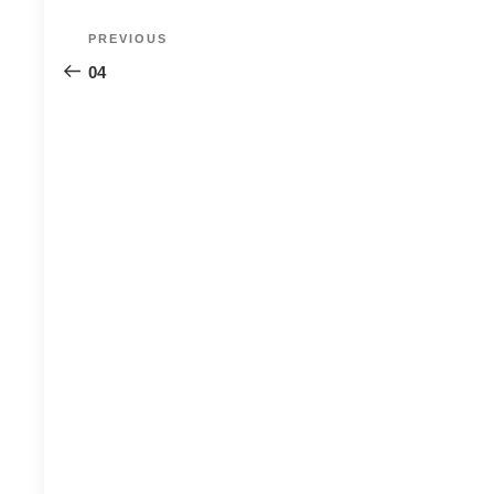
Post
Previous
PREVIOUS
navigation
Post
04