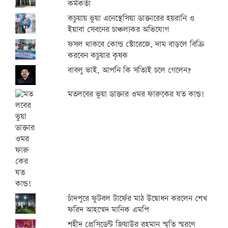
কর্মকর্তা
কচুয়ায় ভুয়া এনেস্থেসিয়া ডাক্তারের হয়রানি ও
ইয়াবা সেবনের চাঞ্চল্যকর অভিযোগ
ফসল থাকবে কোল্ড স্টোরেজে, দাম বাড়লে বিক্রি
করবেন কচুয়ার কৃষক
বাবলু ভাই, আপনি কি সত্যিই চলে গেলেন?
মতলবের ভুয়া ডাক্তার ওমর ফারুকের যত কান্ড!
চাঁদপুরে ফুটবল টার্ফের মাঠ উদ্বোধন করলেন শেখ
ফরিদ আহম্মেদ মানিক এমপি
শহীদ প্রেসিডেন্ট জিয়াউর রহমান স্মৃতি স্মরণে