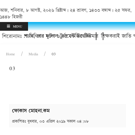
আজ, শনিবার, ৮ আগস্ট, ২০২৬ খ্রিষ্টাব্দ | ২৪ শ্রাবণ, ১৪৩৩ বঙ্গাব্দ | ২৫ সফর,
১৪৪৮ হিজরী
MENU
মৃতি স্মরণে মিনিবার ফুটবল টুর্নামেন্ট উদ্বোধন
ে সফল অস্ত্রোপচার, বের হলো ৬.৪৫ কেজির টিউমার
শিক্ষকরাই জাতি 
শিরোনামঃ
Home
Media
03
03
ফোকাস মোহনা.কম
প্রকাশিতঃ
বুধবার, ০৩ এপ্রিল ২০১৯ সকাল ০৪:০৮