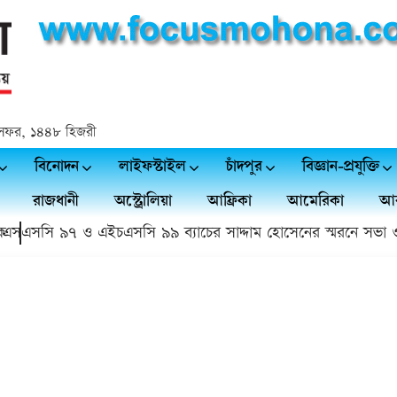
২৪ সফর, ১৪৪৮ হিজরী
বিনোদন
লাইফস্টাইল
চাঁদপুর
বিজ্ঞান-প্রযুক্তি
রাজধানী
অস্ট্রোলিয়া
আফ্রিকা
আমেরিকা
আর
এসএসসি ৯৭ ও এইচএসসি ৯৯ ব্যাচের সাদ্দাম হোসেনের স্মরনে সভা ও দ