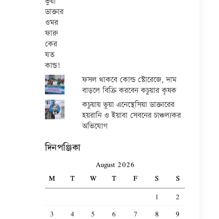
ফসল থাকবে কোল্ড স্টোরেজে, দাম
বাড়লে বিক্রি করবেন কচুয়ার কৃষক
কচুয়ায় ভুয়া এনেস্থেসিয়া ডাক্তারের
হয়রানি ও ইয়াবা সেবনের চাঞ্চল্যকর
অভিযোগ
দিনপঞ্জিকা
August 2026
M
T
W
T
F
S
S
1
2
3
4
5
6
7
8
9