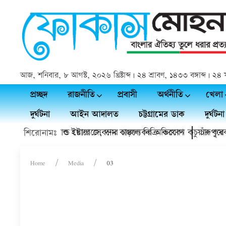
আজ, শনিবার, ৮ আগস্ট, ২০২৬ খ্রিষ্টাব্দ | ২৪ শ্রাবণ, ১৪৩৩ বঙ্গাব্দ | 
প্রচ্ছদ
রাজনীতি
প্রবাসী
অর্থনীতি
খেলা
দুর্ঘটনা
আইন আদালত
চট্টগ্রামের ডাক
দুর্ঘটনা
 ডাক্তারের হয়রানি ও ইয়াবা সেবনের চাঞ্চল্যকর অভিযোগ
ফসল থাকবে কোল্ড স্টোরেজে, দাম বাড়লে বিক্রি করবেন কচুয়ার কৃষক
চাঁদপুরে 
শিরোনামঃ
Home
Media
03