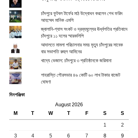
চাঁদপুরে ফুটবল টার্ফের মাঠ উদ্বোধন করলেন শেখ ফরিদ
আহম্মেদ মানিক এমপি
জ্বালানি-গ্যাস সংকট ও দ্রব্যমূল্যের ঊর্ধ্বগতির প্রতিবাদে
চাঁদপুরে ১১ দলের স্মারকলিপি
আদালতে মামলা পরিচালনার সময় মৃত্যু চাঁদপুরের সাবেক
বার সভাপতি রুহুল আমিনের
খাদ্যে ভেজাল: চাঁদপুরে ৩ প্রতিষ্ঠানকে জরিমানা
শাহরাস্তি পৌরসভার ৪৬ কোটি ৬০ লাখ টাকার বাজেট
ঘোষণা
দিনপঞ্জিকা
August 2026
M
T
W
T
F
S
S
1
2
3
4
5
6
7
8
9