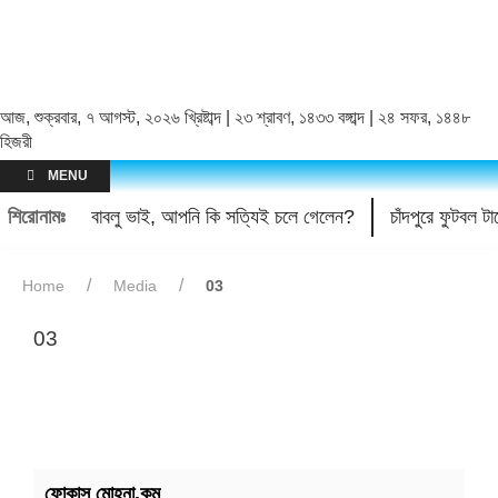
আজ, শুক্রবার, ৭ আগস্ট, ২০২৬ খ্রিষ্টাব্দ | ২৩ শ্রাবণ, ১৪৩৩ বঙ্গাব্দ | ২৪ সফর, ১৪৪৮
হিজরী
MENU
শিরোনামঃ
বাবলু ভাই, আপনি কি সত্যিই চলে গেলেন?
চাঁদপুরে ফুটবল 
Home
Media
03
03
ফোকাস মোহনা.কম