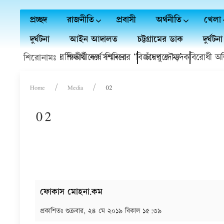
প্রচ্ছদ
রাজনীতি
প্রবাসী
অর্থনীতি
খেলা
দুর্ঘটনা
আইন আদালত
চট্টগ্রামের ডাক
দুর্ঘটনা
বি'র বৃত্তি প্রাপ্ত শিক্ষার্থীদের সম্মাননা
লাই গণঅভ্যুত্থানের দ্বিতীয় বর্ষে শিবিরের ‘বিজয়ের দৌড়’
চাঁদপুরে মাদকবিরোধী অভিযান
শিরোনামঃ
Home
Media
02
02
ফোকাস মোহনা.কম
প্রকাশিতঃ
শুক্রবার, ২৪ মে ২০১৯ বিকাল ১৫:৩৯