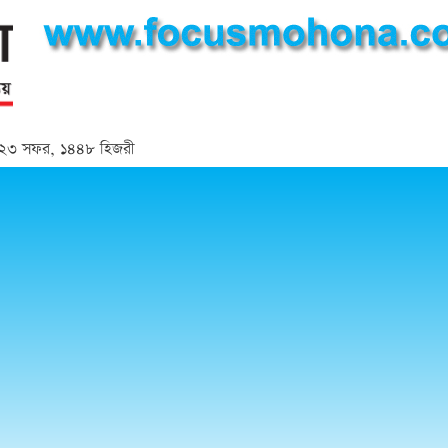
্দ | ২৩ সফর, ১৪৪৮ হিজরী