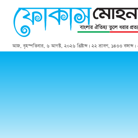
আজ, বৃহস্পতিবার, ৬ আগস্ট, ২০২৬ খ্রিষ্টাব্দ | ২২ শ্রাবণ, ১৪৩৩ বঙ্গাব