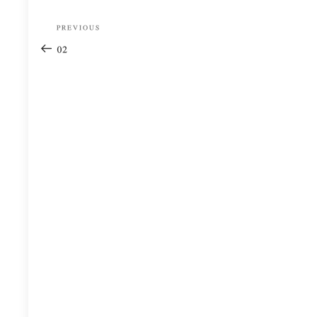
Post
Previous
PREVIOUS
navigation
Post
02