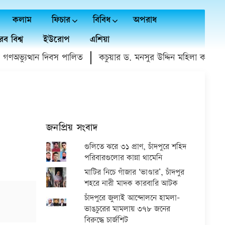
কলাম
ফিচার
বিবিধ
অপরাধ
ব বিশ্ব
ইউরোপ
এশিয়া
অভ্যুত্থান দিবস পালিত
কচুয়ার ড. মনসুর উদ্দিন মহিলা কলেজে গণ
জনপ্রিয় সংবাদ
গুলিতে ঝরে ৩১ প্রাণ, চাঁদপুরে শহিদ
পরিবারগুলোর কান্না থামেনি
মাটির নিচে গাঁজার ‘ভাণ্ডার’, চাঁদপুর
শহরে নারী মাদক কারবারি আটক
চাঁদপুরে জুলাই আন্দোলনে হামলা-
ভাঙচুরের মামলায় ৩৭৮ জনের
বিরুদ্ধে চার্জশিট