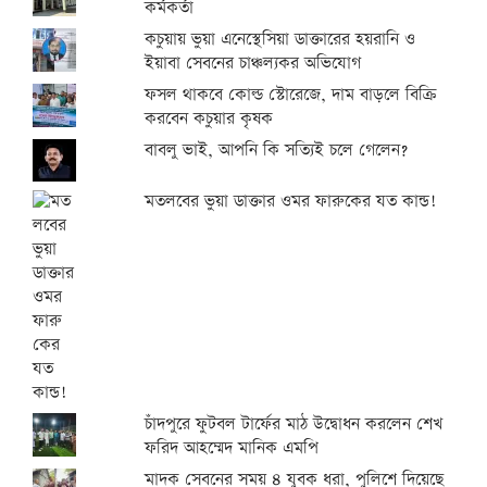
কর্মকর্তা
কচুয়ায় ভুয়া এনেস্থেসিয়া ডাক্তারের হয়রানি ও
ইয়াবা সেবনের চাঞ্চল্যকর অভিযোগ
ফসল থাকবে কোল্ড স্টোরেজে, দাম বাড়লে বিক্রি
করবেন কচুয়ার কৃষক
বাবলু ভাই, আপনি কি সত্যিই চলে গেলেন?
মতলবের ভুয়া ডাক্তার ওমর ফারুকের যত কান্ড!
চাঁদপুরে ফুটবল টার্ফের মাঠ উদ্বোধন করলেন শেখ
ফরিদ আহম্মেদ মানিক এমপি
মাদক সেবনের সময় ৪ যুবক ধরা, পুলিশে দিয়েছে