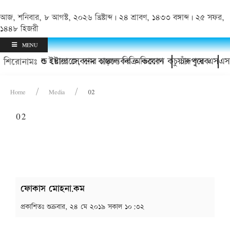
আজ, শনিবার, ৮ আগস্ট, ২০২৬ খ্রিষ্টাব্দ | ২৪ শ্রাবণ, ১৪৩৩ বঙ্গাব্দ | ২৫ সফর,
১৪৪৮ হিজরী
MENU
ারের হয়রানি ও ইয়াবা সেবনের চাঞ্চল্যকর অভিযোগ
াকবে কোল্ড স্টোরেজে, দাম বাড়লে বিক্রি করবেন কচুয়ার কৃষক
চাঁদপুরে এসএসস
শিরোনামঃ
Home
Media
02
02
ফোকাস মোহনা.কম
প্রকাশিতঃ
শুক্রবার, ২৪ মে ২০১৯ সকাল ১০:৩২