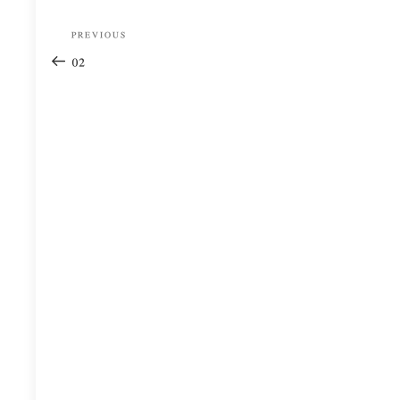
Post
Previous
PREVIOUS
navigation
Post
02