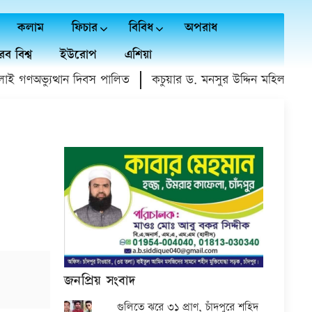
কলাম
ফিচার
বিবিধ
অপরাধ
ব বিশ্ব
ইউরোপ
এশিয়া
গণঅভ্যুত্থান দিবস পালিত
কচুয়ার ড. মনসুর উদ্দিন মহিলা কলেজে 
জনপ্রিয় সংবাদ
গুলিতে ঝরে ৩১ প্রাণ, চাঁদপুরে শহিদ