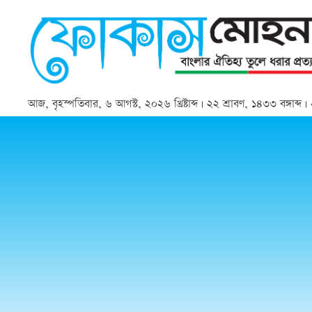
আজ, বৃহস্পতিবার, ৬ আগস্ট, ২০২৬ খ্রিষ্টাব্দ | ২২ শ্রাবণ, ১৪৩৩ বঙ্গাব