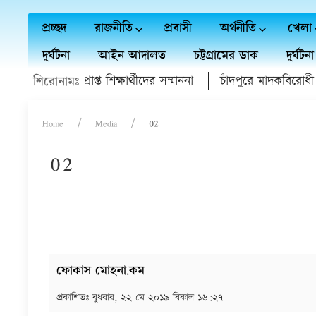
প্রচ্ছদ
রাজনীতি
প্রবাসী
অর্থনীতি
খেলা
দুর্ঘটনা
আইন আদালত
চট্টগ্রামের ডাক
দুর্ঘটনা
প্রাবি'র বৃত্তি প্রাপ্ত শিক্ষার্থীদের সম্মাননা
চাঁদপুরে মাদকবিরোধী অভি
শিরোনামঃ
Home
Media
02
02
ফোকাস মোহনা.কম
প্রকাশিতঃ
বুধবার, ২২ মে ২০১৯ বিকাল ১৬:২৭